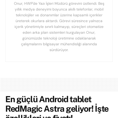
Onur, HWP'de Yazı İşleri Müdürü görevini üstlendi. Beş
yıllık medya deneyimi boyunca akıllı telefonlar, mobil
teknolojiler ve donanımlar üzerine kapsamlı içerikler
üreterek okurlara aktardı. Görevi süresince yalnızca
içerik yönetimiyle sınırlı kalmayıp, süreçleri otomatize
eden arka plan sistemleri kurgulayan Onur,
günümüzde teknoloji üretimine odaklanarak
çalışmalarını bilgisayar mühendisliği alanında
sürdürüyor.
En güçlü Android tablet
RedMagic Astra geliyor! İşte