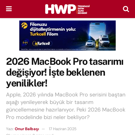
2026 MacBook Pro tasarımı
değişiyor! İşte beklenen
yenilikler!
Apple, 2026 yılında MacBook Pro serisini baştan
aşağı yenileyerek büyük bir tasarım
güncellemesine hazırlanıyor. Peki 2026 MacBook
Pro modelinde bizi neler bekliyor?
Yazı:
Onur Balbaşı
17 Haziran 2025