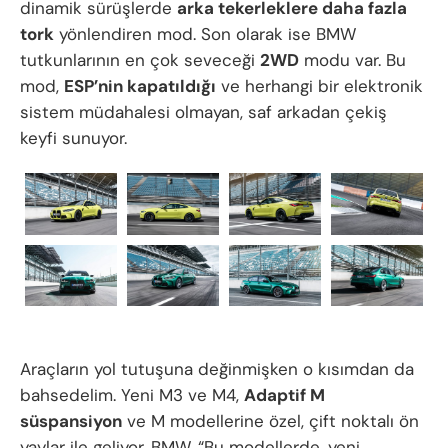
dinamik sürüşlerde
arka tekerleklere daha fazla
tork
yönlendiren mod. Son olarak ise BMW
tutkunlarının en çok seveceği
2WD
modu var. Bu
mod,
ESP’nin kapatıldığı
ve herhangi bir elektronik
sistem müdahalesi olmayan, saf arkadan çekiş
keyfi sunuyor.
Araçların yol tutuşuna değinmişken o kısımdan da
bahsedelim. Yeni M3 ve M4,
Adaptif M
süspansiyon
ve M modellerine özel, çift noktalı ön
yaylar ile geliyor. BMW, “Bu modellerde, yeni