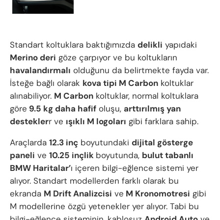
Standart koltuklara baktığımızda
delikli
yapıdaki
Merino deri
göze çarpıyor ve bu koltukların
havalandırmalı
olduğunu da belirtmekte fayda var.
İsteğe bağlı olarak
kova tipi M Carbon
koltuklar
alınabiliyor.
M Carbon
koltuklar, normal koltuklara
göre
9.5 kg daha hafif
oluşu,
arttırılmış yan
destekler
r ve
ışıklı M logoları
gibi farklara sahip.
Araçlarda
12.3 inç
boyutundaki
dijital gösterge
paneli
ve
10.25 inçlik
boyutunda,
bulut tabanlı
BMW Haritalar’
ı içeren bilgi-eğlence sistemi yer
alıyor. Standart modellerden farklı olarak bu
ekranda
M Drift Analizcisi
ve
M Kronomotresi
gibi
M modellerine özgü yetenekler yer alıyor. Tabi bu
bilgi-eğlence sisteminin, kablosuz
Android Auto
ve