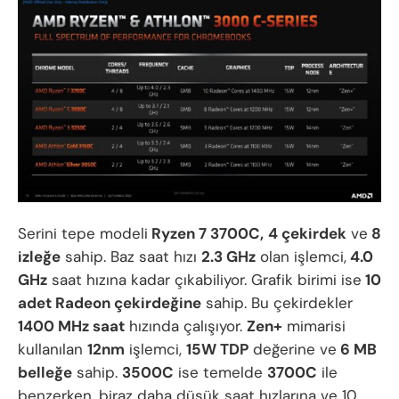
Serini tepe modeli
Ryzen 7 3700C,
4 çekirdek
ve
8
izleğe
sahip. Baz saat hızı
2.3 GHz
olan işlemci,
4.0
GHz
saat hızına kadar çıkabiliyor. Grafik birimi ise
10
adet Radeon çekirdeğine
sahip. Bu çekirdekler
1400 MHz saat
hızında çalışıyor.
Zen+
mimarisi
kullanılan
12nm
işlemci,
15W TDP
değerine ve
6 MB
belleğe
sahip.
3500C
ise temelde
3700C
ile
benzerken, biraz daha düşük saat hızlarına ve 10