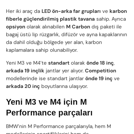
Her iki araç da
LED ön-arka far grupları
ve
karbon
fiberle güçlendirilmiş plastik tavana
sahip. Ayrıca
opsiyon
olarak alınabilen
M Carbon
dış paketi ile
bagaj üstü lip rüzgarlık, difüzör ve ayna kapaklarının
da dahil olduğu bölgede yer alan, karbon
kaplamalara sahip olunabiliyor.
Yeni M3 ve M4’te
standart
olarak
önde 18 inç
,
arkada 19 inçlik
jantlar yer alıyor.
Competition
modellerinde ise standart jantlar
önde 19 inç
ve
arkada 20 inç
boyutlarına ulaşıyor.
Yeni M3 ve M4 için M
Performance parçaları
BMW’nin M Performance parçalarıyla, hem M
modellerinin sportifliklerini hem de