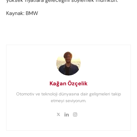
yüksek fiyatlara geleceğini söylemek mümkün.
Kaynak: BMW
Kağan Özçelik
Otomotiv ve teknoloji dünyasına dair gelişmeleri takip
etmeyi seviyorum.