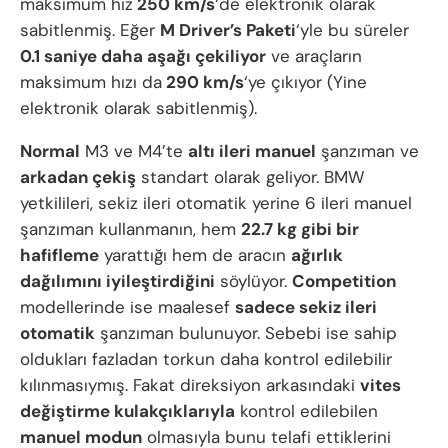
maksimum hız
250 km/s
‘de elektronik olarak
sabitlenmiş. Eğer
M Driver’s Paketi
‘yle bu süreler
0.1 saniye daha aşağı çekiliyor
ve araçların
maksimum hızı da
290 km/s
‘ye çıkıyor (Yine
elektronik olarak sabitlenmiş).
Normal
M3 ve M4’te
altı ileri manuel
şanzıman ve
arkadan çekiş
standart olarak geliyor. BMW
yetkilileri, sekiz ileri otomatik yerine 6 ileri manuel
şanzıman kullanmanın, hem
22.7 kg gibi bir
hafifleme
yarattığı hem de aracın
ağırlık
dağılımını iyileştirdiğini
söylüyor.
Competition
modellerinde ise maalesef
sadece sekiz ileri
otomatik
şanzıman bulunuyor. Sebebi ise sahip
oldukları fazladan torkun daha kontrol edilebilir
kılınmasıymış. Fakat direksiyon arkasındaki
vites
değiştirme kulakçıklarıyla
kontrol edilebilen
manuel modun
olmasıyla bunu telafi ettiklerini