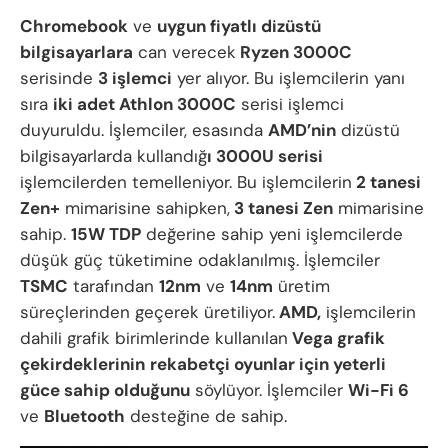
Chromebook
ve
uygun fiyatlı dizüstü
bilgisayarlara
can verecek
Ryzen 3000C
serisinde
3 işlemci
yer alıyor. Bu işlemcilerin yanı
sıra
iki adet Athlon 3000C
serisi işlemci
duyuruldu. İşlemciler, esasında
AMD’nin
dizüstü
bilgisayarlarda kullandığ
ı 3000U serisi
işlemcilerden temelleniyor. Bu işlemcilerin
2 tanesi
Zen+
mimarisine sahipken,
3 tanesi Zen
mimarisine
sahip.
15W TDP
değerine sahip yeni işlemcilerde
düşük güç tüketimine odaklanılmış. İşlemciler
TSMC
tarafından
12nm
ve
14nm
üretim
süreçlerinden geçerek üretiliyor.
AMD,
işlemcilerin
dahili grafik birimlerinde kullanılan
Vega grafik
çekirdeklerinin
rekabetçi oyunlar için yeterli
güce sahip olduğunu
söylüyor. İşlemciler
Wi-Fi 6
ve
Bluetooth
desteğine de sahip.