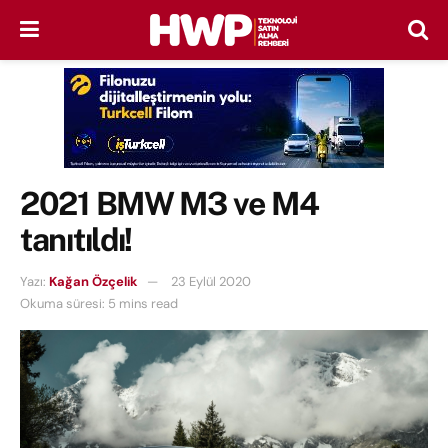
2021 BMW M3 ve M4
tanıtıldı!
Yazı:
Kağan Özçelik
23 Eylül 2020
Okuma süresi: 5 mins read