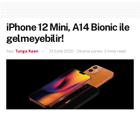
iPhone 12 Mini, A14 Bionic ile
gelmeyebilir!
Yazı:
Tunga Kaan
23 Eylül 2020
Okuma süresi: 2 mins read
Apple’ın
bu sene çıkaracağı
iPhone
12
ailesi dört