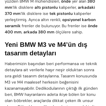
yüzden BMW M mühendisleri,
önde
yer alan
380
mm
‘lik disklere
altı pistonlu
kaliperler,
arkadaki
370 mm
‘lik disklere ise
tek pistonlu
kaliperler
yerleştirmiş. Ayrıca altın renkli,
opsiyonel karbon
seramik
frenler de bulunuyor. Bu frenler ise
önde
400 mm
,
arkada 380 mm
ölçülere sahip.
Yeni BMW M3 ve M4’ün dış
tasarım detayları
Haberimizin başından beri performansa ve teknik
detaylara ait verilerle haşır neşir olduktan sonra
sıra geldi tasarım detaylarına. Tasarım konusunda
M3 ve M4 maalesef herkesin beğenisini
kazanamayabilir. Dedikodularının çıktığı ilk günden
beri, BMW hayranlarını adeta ikiye bölen bir konu
olan böbrekler, araçlarda dikkat çeken ilk unsur