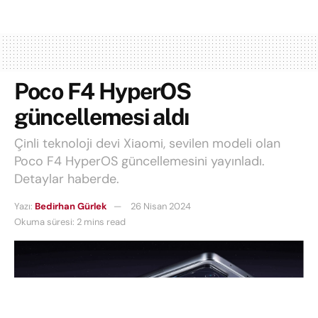
Poco F4 HyperOS
güncellemesi aldı
Çinli teknoloji devi Xiaomi, sevilen modeli olan
Poco F4 HyperOS güncellemesini yayınladı.
Detaylar haberde.
Yazı:
Bedirhan Gürlek
26 Nisan 2024
Okuma süresi: 2 mins read