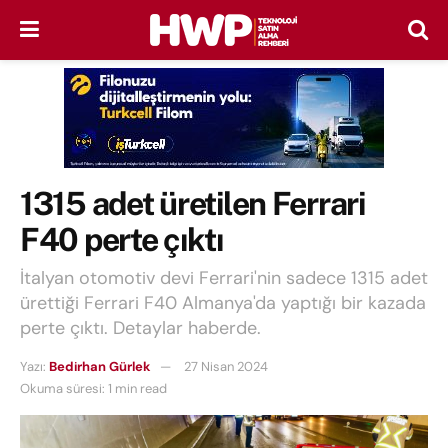
1315 adet üretilen Ferrari
F40 perte çıktı
İtalyan otomotiv devi Ferrari'nin sadece 1315 adet
ürettiği Ferrari F40 Almanya'da yaptığı bir kazada
perte çıktı. Detaylar haberde.
Yazı:
Bedirhan Gürlek
27 Nisan 2024
Okuma süresi: 1 min read