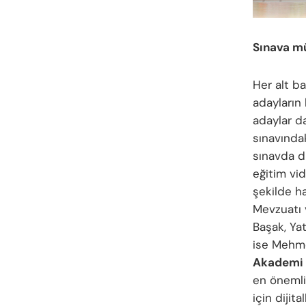
Sınava m
Her alt ba
adayların
adaylar d
sınavındak
sınavda d
eğitim vid
şekilde ha
Mevzuatı 
Başak, Ya
ise Mehmet
Akademi 
en önemli
için dijit