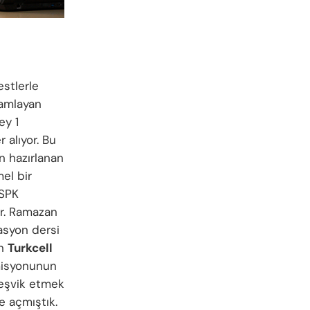
estlerle
mamlayan
ey 1
 alıyor. Bu
n hazırlanan
el bir
 SPK
Dr. Ramazan
asyon dersi
an
Turkcell
misyonunun
teşvik etmek
e açmıştık.