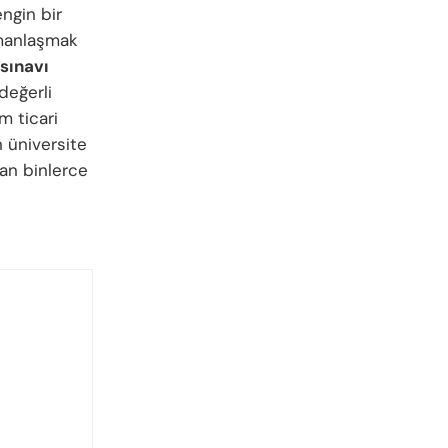
ngin bir
zmanlaşmak
sınavı
değerli
m ticari
n üniversite
şan binlerce