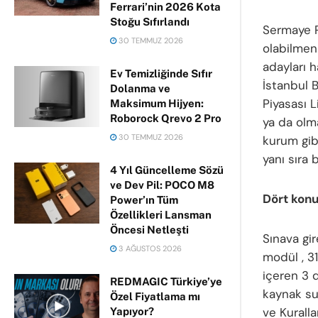
Ferrari’nin 2026 Kota
Stoğu Sıfırlandı
Sermaye P
30 TEMMUZ 2026
olabilmen
adayları h
Ev Temizliğinde Sıfır
İstanbul 
Dolanma ve
Piyasası L
Maksimum Hijyen:
Roborock Qrevo 2 Pro
ya da olm
30 TEMMUZ 2026
kurum gib
yanı sıra 
4 Yıl Güncelleme Sözü
ve Dev Pil: POCO M8
Dört konu
Power’ın Tüm
Özellikleri Lansman
Öncesi Netleşti
Sınava gir
3 AĞUSTOS 2026
modül , 3
içeren 3 
REDMAGIC Türkiye’ye
kaynak su
Özel Fiyatlama mı
ve Kuralla
Yapıyor?