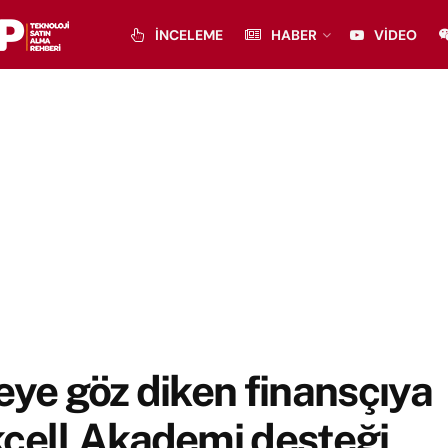
İNCELEME
HABER
VIDEO
eye göz diken finansçıya
cell Akademi desteği