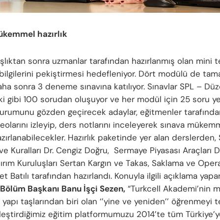
ükemmel hazırlık
şlıktan sonra uzmanlar tarafından hazırlanmış olan mini t
 bilgilerini pekiştirmesi hedefleniyor. Dört modülü de ta
aha sonra 3 deneme sınavına katılıyor. Sınavlar SPL – Düz
i gibi 100 sorudan oluşuyor ve her modül için 25 soru yer
urumunu gözden geçirecek adaylar, eğitmenler tarafında
eolarını izleyip, ders notlarını inceleyerek sınava mükemm
zırlanabilecekler. Hazırlık paketinde yer alan derslerden,
ve Kuralları Dr. Cengiz Doğru, Sermaye Piyasası Araçları 
tırım Kuruluşları Sertan Kargın ve Takas, Saklama ve Oper
 Batılı tarafından hazırlandı. Konuyla ilgili açıklama yap
Bölüm Başkanı Banu İşçi Sezen,
“Turkcell Akademi’nin 
 yapı taşlarından biri olan ‘’yine ve yeniden’’ öğrenmeyi 
alleştirdiğimiz eğitim platformumuzu 2014’te tüm Türkiye’y