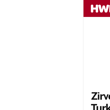
Zirv
Turk