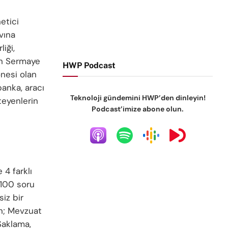
etici
vına
iği,
nan Sermaye
HWP Podcast
onesi olan
anka, aracı
Teknoloji gündemini HWP’den dinleyin!
teyenlerin
Podcast’imize abone olun.
 4 farklı
 100 soru
iz bir
an; Mevzuat
 Saklama,