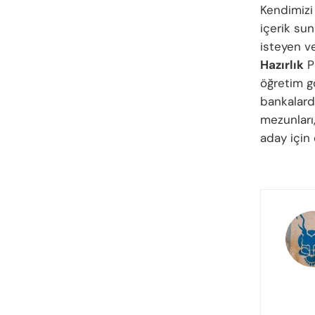
Kendimizi
içerik su
isteyen ve
Hazırlık
Pr
öğretim gö
bankalarda
mezunları
aday için