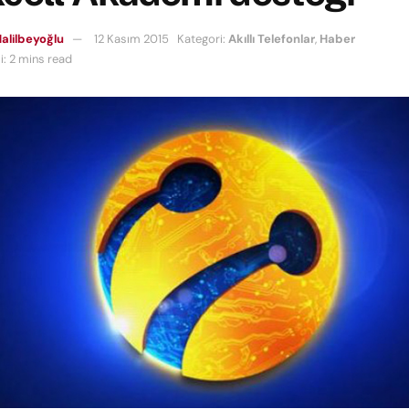
alilbeyoğlu
12 Kasım 2015
Kategori:
Akıllı Telefonlar
,
Haber
: 2 mins read