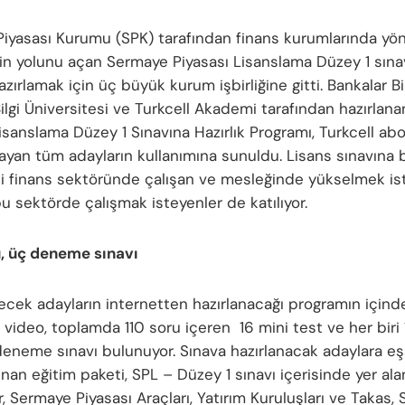
iyasası Kurumu (SPK) tarafından finans kurumlarında yön
in yolunu açan Sermaye Piyasası Lisanslama Düzey 1 sına
azırlamak için üç büyük kurum işbirliğine gitti. Bankalar Birl
Bilgi Üniversitesi ve Turkcell Akademi tarafından hazırla
isanslama Düzey 1 Sınavına Hazırlık Programı, Turkcell ab
ayan tüm adayların kullanımına sunuldu. Lisans sınavına b
i finans sektöründe çalışan ve mesleğinde yükselmek is
bu sektörde çalışmak isteyenler de katılıyor.
, üç deneme sınavı
ecek adayların internetten hazırlanacağı programın içinde
1 video, toplamda 110 soru içeren 16 mini test ve her biri
deneme sınavı bulunuyor. Sınava hazırlanacak adaylara eşs
nan eğitim paketi, SPL – Düzey 1 sınavı içerisinde yer al
r, Sermaye Piyasası Araçları, Yatırım Kuruluşları ve Takas,