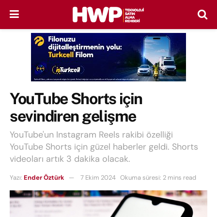
YouTube Shorts için
sevindiren gelişme
YouTube'un Instagram Reels rakibi özelliği
YouTube Shorts için güzel haberler geldi. Shorts
videoları artık 3 dakika olacak.
Yazı:
Ender Öztürk
7 Ekim 2024
Okuma süresi: 2 mins read