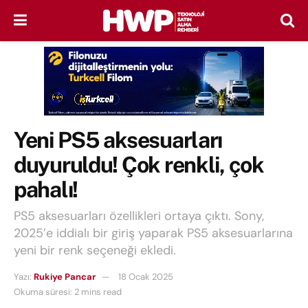
Yeni PS5 aksesuarları
duyuruldu! Çok renkli, çok
pahalı!
PS5 aksesuarları özellikleri ortaya çıktı. Sony,
2025’e iddialı bir giriş yaparak PS5 aksesuarlarına
yeni bir renk seçeneği ekledi.
Yazı:
Rukiye Pancar
18 Ocak 2025
Okuma süresi: 2 mins read