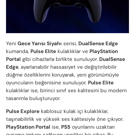
Yeni
Gece Yarısı Siyahı
serisi,
DualSense Edge
kumanda,
Pulse Elite
kulaklıklar ve
PlayStation
Portal
gibi cihazlarla birlikte sunuluyor.
DualSense
Edge
, ayarlanabilir hassasiyet ve değiştirilebilir
düğme özelliklerini koruyarak, yeni görünümüyle
oyuncuların beğenisine sunuluyor.
Pulse Elite
kulaklıklar ise, birinci sınıf ses kalitesini bu modern
tasarımla buluşturuyor.
Pulse Explore
kablosuz kulak içi kulaklıklar,
taşınabilirlik ve yüksek ses kalitesiyle öne çıkıyor.
PlayStation Portal
ise,
PS5
oyunlarını uzaktan
oynama imkanı sağlayan yenilikçi bir cihaz. Bu