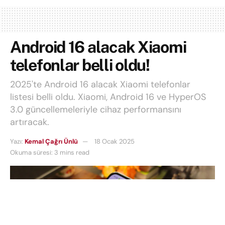
Android 16 alacak Xiaomi
telefonlar belli oldu!
2025'te Android 16 alacak Xiaomi telefonlar
listesi belli oldu. Xiaomi, Android 16 ve HyperOS
3.0 güncellemeleriyle cihaz performansını
artıracak.
Yazı:
Kemal Çağrı Ünlü
18 Ocak 2025
Okuma süresi: 3 mins read