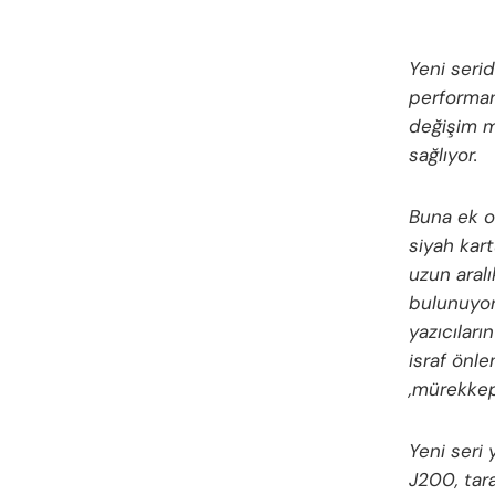
Yeni serid
performans
değişim m
sağlıyor.
Buna ek ol
siyah kart
uzun aralı
bulunuyor 
yazıcıları
israf önle
,mürekkep 
Yeni seri 
J200, tar