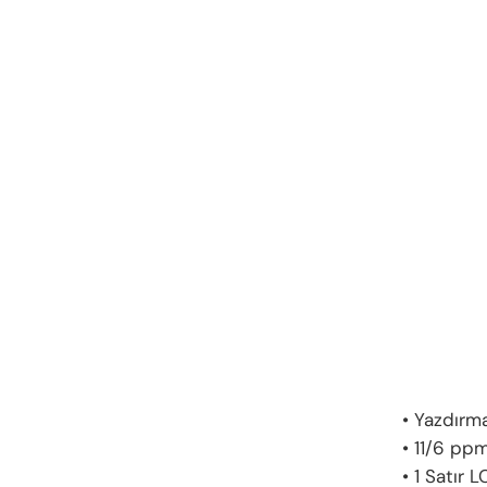
• Yazdırm
• 11/6 pp
• 1 Satır 