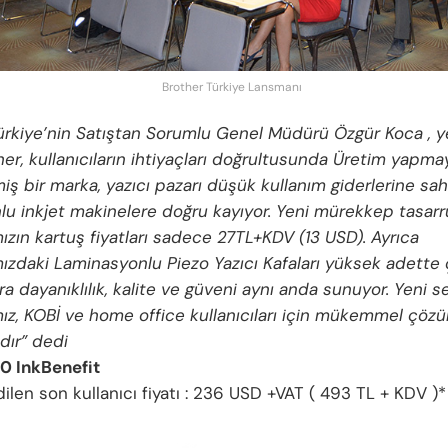
Brother Türkiye Lansmanı
ürkiye’nin Satıştan Sorumlu Genel Müdürü Özgür Koca , yen
other, kullanıcıların ihtiyaçları doğrultusunda Üretim yapma
ş bir marka, yazıcı pazarı düşük kullanım giderlerine sa
lu inkjet makinelere doğru kayıyor. Yeni mürekkep tasarr
mızın kartuş fiyatları sadece 27TL+KDV (13 USD). Ayrıca
mızdaki Laminasyonlu Piezo Yazıcı Kafaları yüksek adette 
ara dayanıklılık, kalite ve güveni aynı anda sunuyor. Yeni se
ımız, KOBİ ve home office kullanıcıları için mükemmel çöz
ır” dedi
 InkBenefit
ilen son kullanıcı fiyatı : 236 USD +VAT ( 493 TL + KDV )*