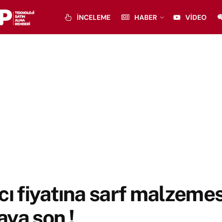
İNCELEME
HABER
VIDEO
cı fiyatına sarf malzemes
ya son !