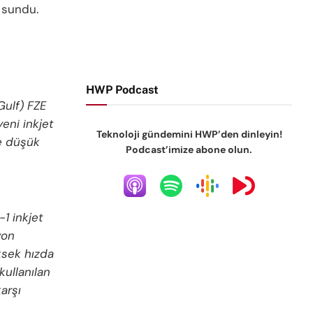
a sundu.
HWP Podcast
Gulf) FZE
eni inkjet
Teknoloji gündemini HWP’den dinleyin!
le düşük
Podcast’imize abone olun.
1 inkjet
yon
ksek hızda
kullanılan
arşı