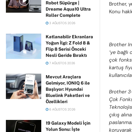
Robot Süpürge |
Brother, y
Dreame Aqua10 Ultra
Konu hakkı
Roller Complete
3 AĞUSTOS 2026
Katlanabilir Ekranlara
Yoğun İlgi: Z Fold 8 &
Brother In
Flip 8 Serisi Önceki
‘ye bağlı 
Nesli Geride Bıraktı
çok fonksi
7 AĞUSTOS 2026
kartuş fiy
kullanıcıl
Mevcut Araçlara
Gelmiyor, IONIQ 6 ile
Başlıyor: Hyundai
Brother 3
Bluelink Paketleri ve
Çok Fonks
Özellikleri
Teknoloji
6 AĞUSTOS 2026
çıkış alın
paslanmaz
19 Galaxy Modeli İçin
koruyarak
Yolun Sonu: İşte