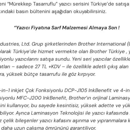
eni “Mürekkep Tasarruflu” yazıcı serisini Türkiye’de satış
ndaki basın bültenini aşağıdan okuyabilirsiniz.
“
Yazıcı Fiyatına Sarf Malzemesi Almaya Son !
dustries, Ltd. Grup şirketlerinden Brother International (
olarak Türkiye’de hizmet vermekte olan Brother Türkiye , y
yonlu yazıcılarını satışa sundu. Yeni seri yazıcılar özellik
atları – sadece 27 TL +KDV – ile özellikle adetli çıkış alan
ara, yüksek bütçe tasarrufu ile göz kırpıyor.
-in-1 inkjet Çok Fonksiyonlu DCP-J105 InkBenefit ve 4-in-
iyonlu MFC-J200 InkBenefit, Brother’ın orijinal Laminas
sini kullanıyor, bu sayede kesintisiz, yüksek adette ve yü
abiliyor. Ayrıca Laminasyon Teknolojisi ile yazıcı kafasında 
 çelik bileşenler yazıcı kafasını aşınma ve yıpranmalara k
 daha uzun çalışma ömrününü garantiliyor.