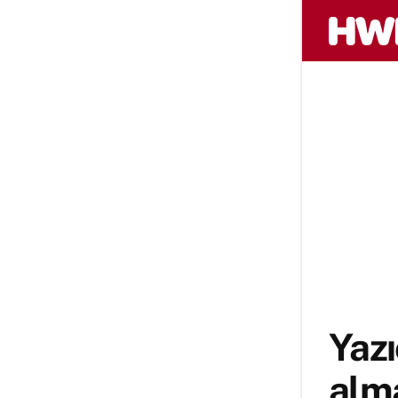
Yazı
alma