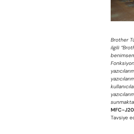
Brother T
ilgili “Br
benimsemi
Fonksiyon
yazıcıları
yazıcıları
kullanıcıl
yazıcılar
sunmaktad
MFC-J200
Tavsiye ed