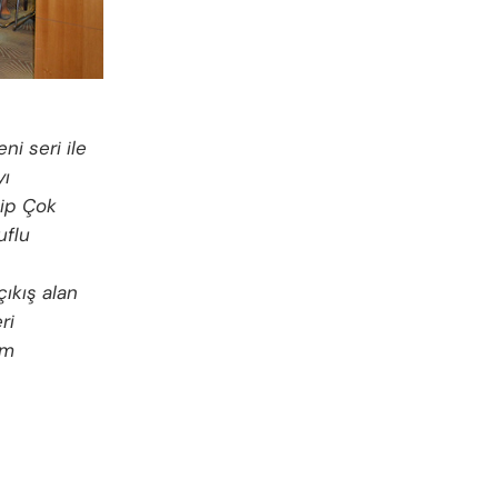
i seri ile
yı
hip Çok
uflu
çıkış alan
ri
üm