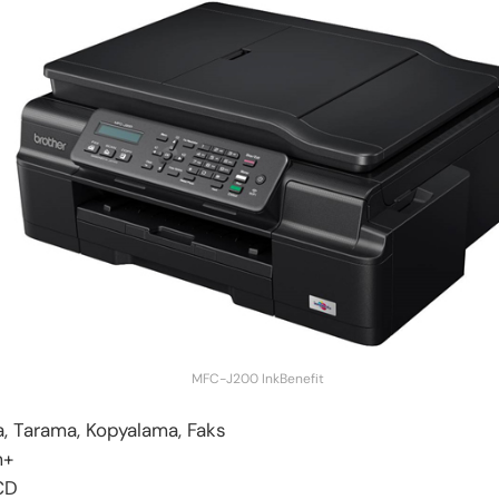
MFC-J200 InkBenefit
a, Tarama, Kopyalama, Faks
m+
LCD