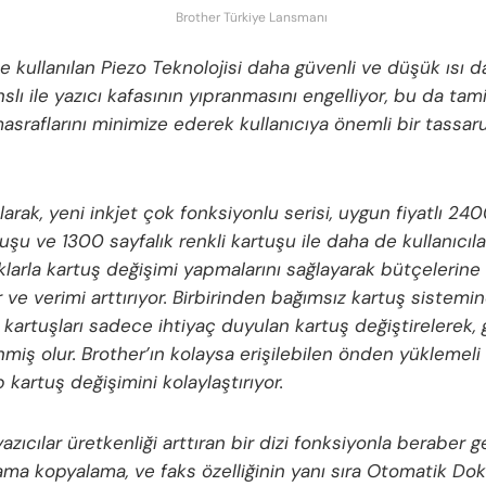
Brother Türkiye Lansmanı
e kullanılan Piezo Teknolojisi daha güvenli ve düşük ısı 
lı ile yazıcı kafasının yıpranmasını engelliyor, bu da tam
asraflarını minimize ederek kullanıcıya önemli bir tassar
arak, yeni inkjet çok fonksiyonlu serisi, uygun fiyatlı 240
uşu ve 1300 sayfalık renkli kartuşu ile daha de kullanıcıl
klarla kartuş değişimi yapmalarını sağlayarak bütçelerine
ve verimi arttırıyor. Birbirinden bağımsız kartuş sistemi
n kartuşları sadece ihtiyaç duyulan kartuş değiştirelerek,
nmiş olur. Brother’ın kolaysa erişilebilen önden yüklemeli
kartuş değişimini kolaylaştırıyor.
yazıcılar üretkenliği arttıran bir dizi fonksiyonla beraber 
ama kopyalama, ve faks özelliğinin yanı sıra Otomatik D