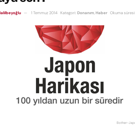
alilbeyoğlu
1 Temmuz 2014
Kategori:
Donanım
,
Haber
Okuma süresi:
Bother-Jap