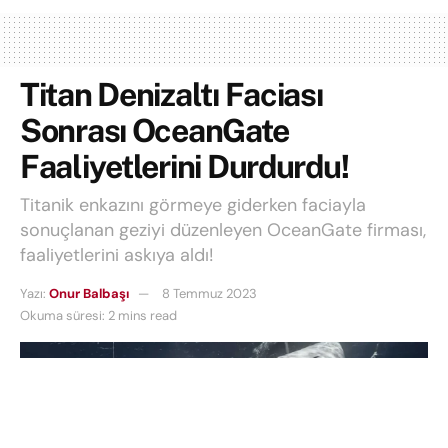
Titan Denizaltı Faciası
Sonrası OceanGate
Faaliyetlerini Durdurdu!
Titanik enkazını görmeye giderken faciayla
sonuçlanan geziyi düzenleyen OceanGate firması,
faaliyetlerini askıya aldı!
Yazı:
Onur Balbaşı
8 Temmuz 2023
Okuma süresi: 2 mins read