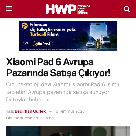
Xiaomi Pad 6 Avrupa
Pazarında Satışa Çıkıyor!
Çinli teknoloji devi Xiaomi, Xiaomi Pad 6 isimli
tabletini Avrupa pazarında satışa sunuyor.
Detaylar haberde.
Yazı:
Bedirhan Gürlek
8 Temmuz 2023
Okuma süresi: 2 mins read