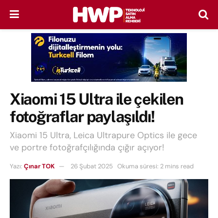
Xiaomi 15 Ultra ile çekilen
fotoğraflar paylaşıldı!
Xiaomi 15 Ultra, Leica Ultrapure Optics ile gece
ve portre fotoğrafçılığında çığır açıyor!
Yazı:
Çınar TOK
26 Şubat 2025
Okuma süresi: 2 mins read