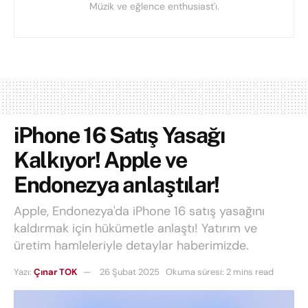
Müzik ve eğlence enthusiast'ı.
iPhone 16 Satış Yasağı
Kalkıyor! Apple ve
Endonezya anlaştılar!
Apple, Endonezya'da iPhone 16 satış yasağını
kaldırmak için hükümetle anlaştı! Yatırım ve
üretim hamleleriyle detaylar haberimizde.
Yazı:
Çınar TOK
26 Şubat 2025
Okuma süresi: 2 mins read