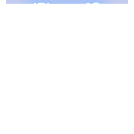
iPhone 16 satış yasağı
, Endonezya hükümeti ile
Apple arasında varılan anlaşmayla sona eriyor. Daha
önce, Endonezya’nın yerlilik şartlarını karşılamadığı
gerekçesiyle yasaklanan
iPhone 16
, yakında bu
pazara giriş yapabilecek. Şirket, Endonezya’daki
regülasyonlarla uyum sağlamak amacıyla önemli bir
adım attı.
İçindekiler
iPhone 16 Satış Yasağı Neden Kondu? İşte Sebebi!