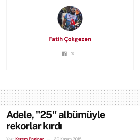
Fatih Çokgezen
Adele, "25" albümüyle
rekorlar kırdı
Yazı:
Kerem Enginar
30 Kasım 2015