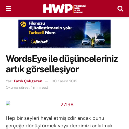
WordsEye ile düşünceleriniz
artık görselleşiyor
Yazı:
Fatih Çokgezen
30 Kasım 2015
Okuma süresi: 1 min read
Hep bir şeyleri hayal etmişizdir ancak bunu
gerçeğe dönüştürmek veya derdimizi anlatmak