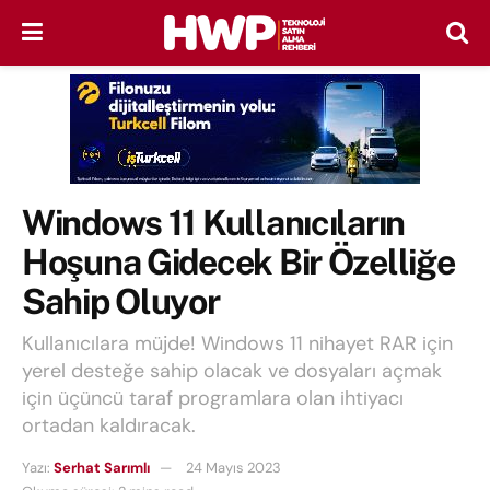
Windows 11 Kullanıcıların
Hoşuna Gidecek Bir Özelliğe
Sahip Oluyor
Kullanıcılara müjde! Windows 11 nihayet RAR için
yerel desteğe sahip olacak ve dosyaları açmak
için üçüncü taraf programlara olan ihtiyacı
ortadan kaldıracak.
Yazı:
Serhat Sarımlı
24 Mayıs 2023