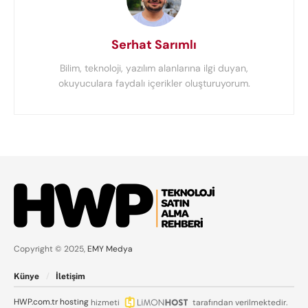
Serhat Sarımlı
Bilim, teknoloji, yazılım alanlarına ilgi duyan,
okuyuculara faydalı içerikler oluşturuyorum.
Copyright © 2025,
EMY Medya
Künye
İletişim
HWP.com.tr
hosting
hizmeti
tarafından verilmektedir.