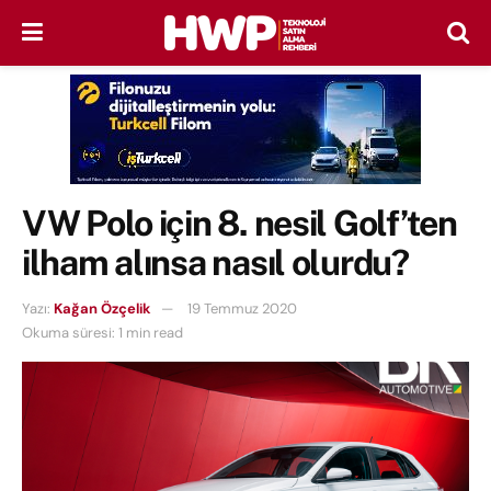
VW Polo için 8. nesil Golf’ten
ilham alınsa nasıl olurdu?
Yazı:
Kağan Özçelik
19 Temmuz 2020
Okuma süresi: 1 min read