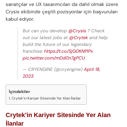
sanatçılar ve UX tasarımcıları da dahil olmak üzere
Crysis ekibinde çeşitli pozisyonlar için başvuruları
kabul ediyor.
But can you develop
@Crysis
? Check
out our latest jobs at
@Crytek
and help
build the future of our legendary
franchise:
https://t.co/SjG0KNPlPx
pic.twitter.com/mDd0n7gPCU
— CRYENGINE (@cryengine)
April 18,
2023
İçindekiler
Crytek’in Kariyer Sitesinde Yer Alan İlanlar
Crytek’in Kariyer Sitesinde Yer Alan
İlanlar