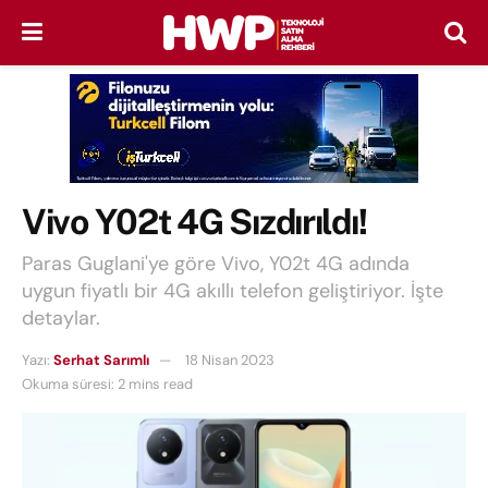
Vivo Y02t 4G Sızdırıldı!
Paras Guglani'ye göre Vivo, Y02t 4G adında
uygun fiyatlı bir 4G akıllı telefon geliştiriyor. İşte
detaylar.
Yazı:
Serhat Sarımlı
18 Nisan 2023
Okuma süresi: 2 mins read