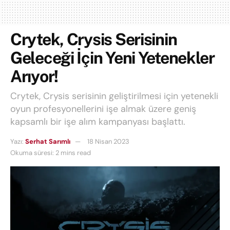
Crytek, Crysis Serisinin
Geleceği İçin Yeni Yetenekler
Arıyor!
Crytek, Crysis serisinin geliştirilmesi için yetenekli
oyun profesyonellerini işe almak üzere geniş
kapsamlı bir işe alım kampanyası başlattı.
Yazı:
Serhat Sarımlı
18 Nisan 2023
Okuma süresi: 2 mins read