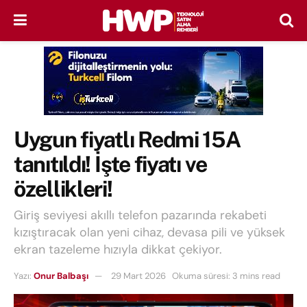
Uygun fiyatlı Redmi 15A
tanıtıldı! İşte fiyatı ve
özellikleri!
Giriş seviyesi akıllı telefon pazarında rekabeti
kızıştıracak olan yeni cihaz, devasa pili ve yüksek
ekran tazeleme hızıyla dikkat çekiyor.
Yazı:
Onur Balbaşı
29 Mart 2026
Okuma süresi: 3 mins read