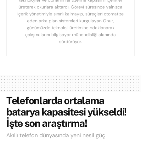
teknolojiler ve donanımlar üzerine kapsamlı içerikler
üreterek okurlara aktardı. Görevi süresince yalnızca
içerik yönetimiyle sınırlı kalmayıp, süreçleri otomatize
eden arka plan sistemleri kurgulayan Onur,
günümüzde teknoloji üretimine odaklanarak
çalışmalarını bilgisayar mühendisliği alanında
sürdürüyor.
Telefonlarda ortalama
batarya kapasitesi yükseldi!
İşte son araştırma!
Akıllı telefon dünyasında yeni nesil güç