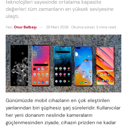
teknolojileri sayesinde ortalama kapasite
değerleri tüm zamanların en yüksek seviyesine
ulaştı.
Yazı:
Onur Balbaşı
29 Mart 2026
Okuma süresi: 3 mins read
Günümüzde mobil cihazların en çok eleştirilen
yanlarından biri şüphesiz şarj süreleridir. Kullanıcılar
her yeni donanım neslinde kameraların
güçlenmesinden ziyade, cihazın prizden ne kadar