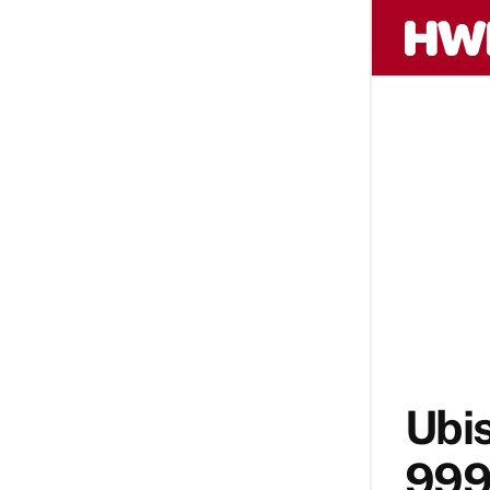
Ubis
999