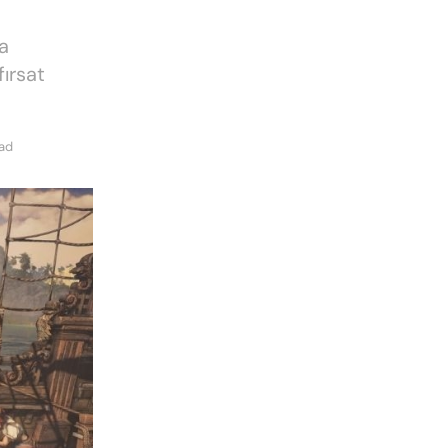
a
fırsat
ead