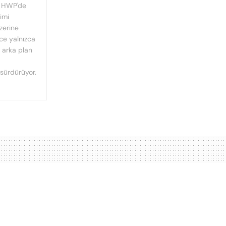
, HWP'de
imi
üzerine
nce yalnızca
n arka plan
 sürdürüyor.