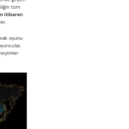
liğin tüm
n itibaren
er.
arak oyunu
yuncular,
neyimler