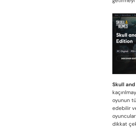
getirmeyi 
Skull and
kaçırılmay
oyunun tü
edebilir v
oyunculara
dikkat çek