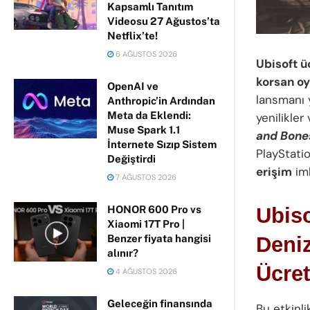
Kapsamlı Tanıtım
Videosu 27 Ağustos’ta
Netflix’te!
6 AĞUSTOS 2026
Ubisoft ü
korsan o
OpenAI ve
lansmanı 
Anthropic’in Ardından
Meta da Eklendi:
yenilikler
Muse Spark 1.1
and Bones
İnternete Sızıp Sistem
PlayStati
Değiştirdi
erişim
imk
7 AĞUSTOS 2026
HONOR 600 Pro vs
Ubiso
Xiaomi 17T Pro |
Benzer fiyata hangisi
Deniz
alınır?
Ücret
4 AĞUSTOS 2026
Geleceğin finansında
Bu etkinli