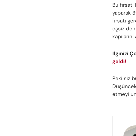
Bu fırsat
yaparak 3
fırsatı g
eşsiz den
kapılarını 
İlginizi Ç
geldi!
Peki siz
Düşünceler
etmeyi u