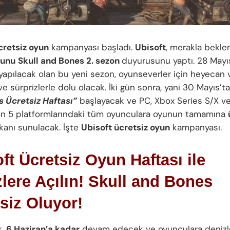
cretsiz oyun
kampanyası başladı.
Ubisoft
, merakla bekl
yunu
Skull and Bones 2. sezon
duyurusunu yaptı. 28 Mayı
yapılacak olan bu yeni sezon, oyunseverler için heyecan v
 ve sürprizlerle dolu olacak. İki gün sonra, yani 30 Mayıs’ta
 Ücretsiz Haftası”
başlayacak ve PC, Xbox Series S/X v
on 5 platformlarındaki tüm oyunculara oyunun tamamına
anı sunulacak. İşte
Ubisoft ücretsiz oyun
kampanyası.
ft Ücretsiz Oyun Haftası ile
lere Açılın! Skull and Bones
siz Oluyor!
k,
6 Haziran’a kadar
devam edecek ve oyunculara deniz