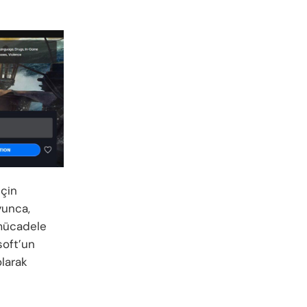
için
yunca,
 mücadele
soft’un
olarak