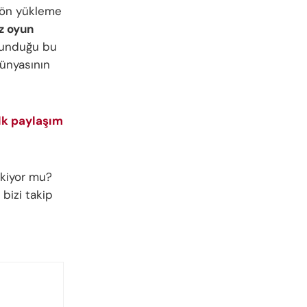
 ön yükleme
z oyun
 sunduğu bu
dünyasının
lk paylaşım
ekiyor mu?
 bizi takip