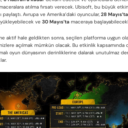
maceralara atılma fırsatı verecek. Ubisoft, bu büyük etkin
ı paylaştı. Avrupa ve Amerika’daki oyuncular,
28 Mayıs’ta
yükleyebilecek ve
30 Mayıs’ta
maceraya başlayabilecekl
e aktif hale geldikten sonra, seçilen platforma uygun ol
enizlere açılmak mümkün olacak. Bu etkinlik kapsamında o
malı oyun dünyasının derinliklerine dalarak unutulmaz de
ar.