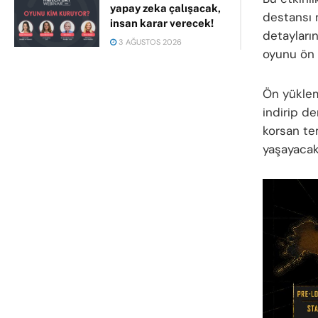
yapay zeka çalışacak,
destansı 
insan karar verecek!
detayların
3 AĞUSTOS 2026
oyunu ön 
Ön yüklem
indirip d
korsan te
yaşayacakl