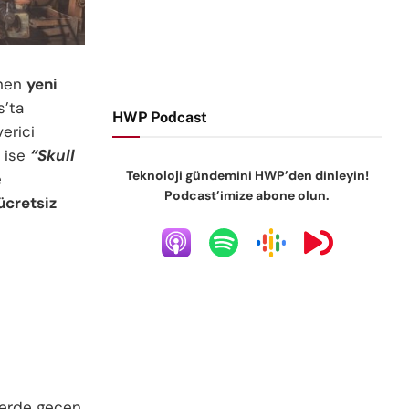
enen
yeni
s’ta
HWP Podcast
erici
 ise
“Skull
Teknoloji gündemini HWP’den dinleyin!
e
Podcast’imize abone olun.
ücretsiz
lerde geçen