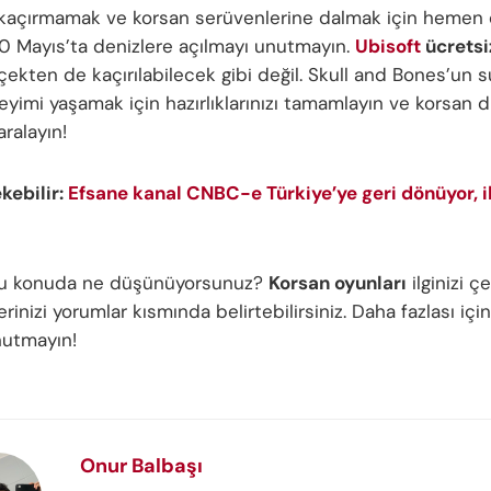
ı kaçırmamak ve korsan serüvenlerine dalmak için hemen
0 Mayıs’ta denizlere açılmayı unutmayın.
Ubisoft
ücretsi
erçekten de kaçırılabilecek gibi değil. Skull and Bones’un
eyimi yaşamak için hazırlıklarınızı tamamlayın ve korsan 
aralayın!
ekebilir:
Efsane kanal CNBC-e Türkiye’ye geri dönüyor, i
 bu konuda ne düşünüyorsunuz?
Korsan oyunları
ilginizi ç
inizi yorumlar kısmında belirtebilirsiniz. Daha fazlası için
nutmayın!
Onur Balbaşı