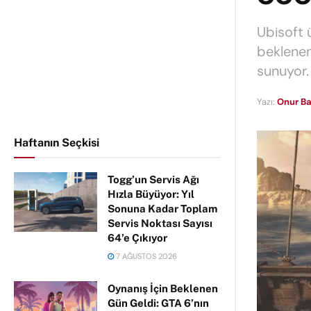
Ubisoft 
beklenen
sunuyor.
Yazı:
Onur Ba
Haftanın Seçkisi
Togg’un Servis Ağı
Hızla Büyüyor: Yıl
Sonuna Kadar Toplam
Servis Noktası Sayısı
64’e Çıkıyor
7 AĞUSTOS 2026
Oynanış İçin Beklenen
Gün Geldi: GTA 6’nın