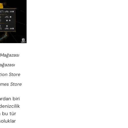
t Mağazası
ağazası
tion Store
ames Store
rdan biri
denizcilik
n bu tür
soluklar