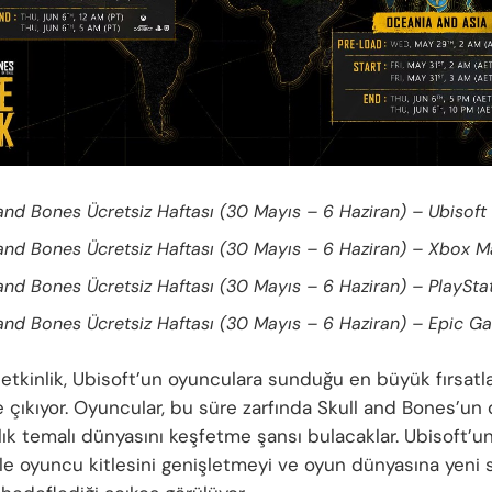
 and Bones Ücretsiz Haftası (30 Mayıs – 6 Haziran) – Ubisof
 and Bones Ücretsiz Haftası (30 Mayıs – 6 Haziran) – Xbox M
 and Bones Ücretsiz Haftası (30 Mayıs – 6 Haziran) – PlaySta
 and Bones Ücretsiz Haftası (30 Mayıs – 6 Haziran) – Epic G
etkinlik, Ubisoft’un oyunculara sunduğu en büyük fırsatla
 çıkıyor. Oyuncular, bu süre zarfında Skull and Bones’un 
lık temalı dünyasını keşfetme şansı bulacaklar. Ubisoft’u
rle oyuncu kitlesini genişletmeyi ve oyun dünyasına yeni 