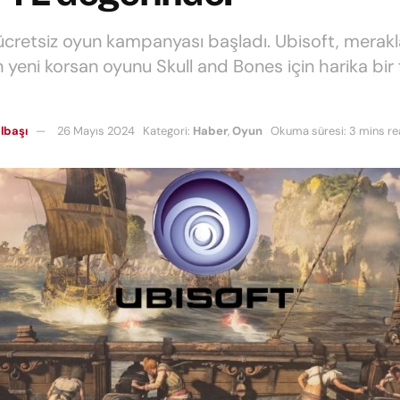
ücretsiz oyun kampanyası başladı. Ubisoft, merakl
 yeni korsan oyunu Skull and Bones için harika bir 
lbaşı
26 Mayıs 2024
Kategori:
Haber
,
Oyun
Okuma süresi: 3 mins r