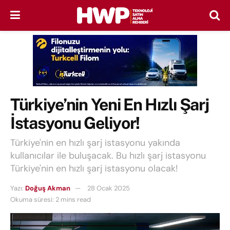
Türkiye’nin Yeni En Hızlı Şarj
İstasyonu Geliyor!
Türkiye'nin en hızlı şarj istasyonu yakında
kullanıcılar ile buluşacak. Bu hızlı şarj istasyonu
Türkiye'nin en hızlı şarj istasyonu olacak!
Yazı:
Doğuş Akman
28 Ocak 2025
Okuma süresi: 2 mins read