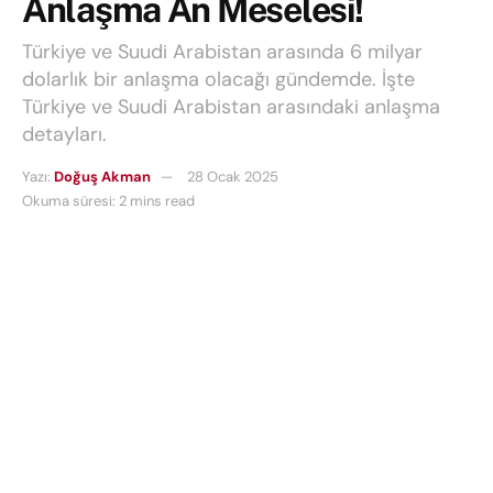
Anlaşma An Meselesi!
Türkiye ve Suudi Arabistan arasında 6 milyar
dolarlık bir anlaşma olacağı gündemde. İşte
Türkiye ve Suudi Arabistan arasındaki anlaşma
detayları.
Yazı:
Doğuş Akman
28 Ocak 2025
Okuma süresi: 2 mins read
Türkiye
, savunma sanayiinde önemli bir adım daha