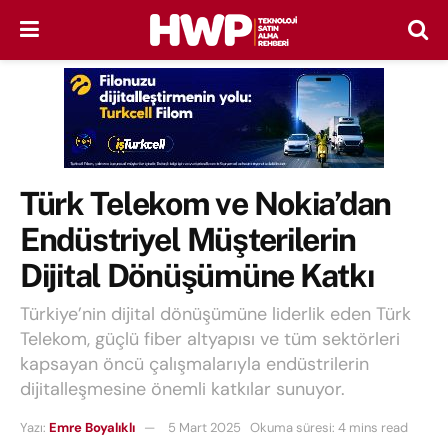
Türk Telekom ve Nokia’dan
Endüstriyel Müşterilerin
Dijital Dönüşümüne Katkı
Türkiye’nin dijital dönüşümüne liderlik eden Türk
Telekom, güçlü fiber altyapısı ve tüm sektörleri
kapsayan öncü çalışmalarıyla endüstrilerin
dijitalleşmesine önemli katkılar sunuyor.
Yazı:
Emre Boyalıklı
5 Mart 2025
Okuma süresi: 4 mins read