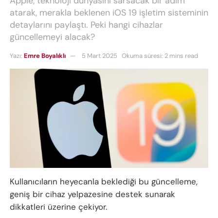
Apple, teknoloji dünyasını sarsacak bir adım
atarak, merakla beklenen iOS 19 işletim sisteminin
detaylarını paylaştı. Peki hangi cihazlar
güncellemeyi alacak?
Yazı:
Emre Boyalıklı
5 Mart 2025
Okuma süresi: 2 mins read
Kullanıcıların heyecanla beklediği bu güncelleme,
geniş bir cihaz yelpazesine destek sunarak
dikkatleri üzerine çekiyor.