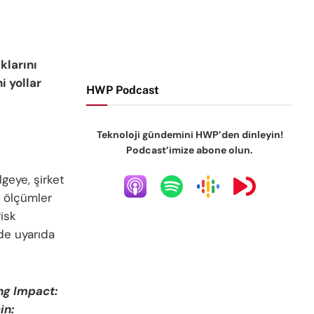
klarını
i yollar
HWP Podcast
Teknoloji gündemini HWP’den dinleyin!
Podcast’imize abone olun.
geye, şirket
ı ölçümler
risk
de uyarıda
ng Impact:
in: