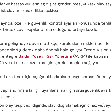
ar ve hassas verilerin ağ dışına gönderilmesi, yüksek olay sa
risk olayları olarak dikkat çekiyor.
ayrıca, özellikle güvenlik kontrol ayarları konusunda tehli
k birçok zayıf yapılandırma olduğunu ortaya koydu.
amı gelişmeye devam ettikçe, kuruluşların riskleri belirl
ecerileri giderek daha önemli hale geliyor. Trend Visio
, entegre
Saldırı Yüzeyi Risk Yönetimi
(ASRM) ile kapsamlı
ü ve etkili risk azaltma için gerekli araçları sağlıyor.
leri azaltmak için aşağıdaki adımların uygulanması öneriliy
 yapılandırmalarla ilgili uyarılar almak için ürün güvenlik ayarl
ze edin.
 bir olay tespit edildiğinde, olayı doğrulamak için cihaz ve/ve