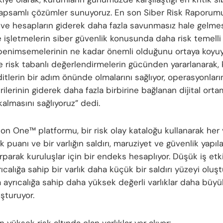
kapsamlı çözümler sunuyoruz. En son Siber Risk Raporumu
n ve hesapların giderek daha fazla savunmasız hale gelme
e işletmelerin siber güvenlik konusunda daha risk temelli 
benimsemelerinin ne kadar önemli olduğunu ortaya koyuy
e risk tabanlı değerlendirmelerin gücünden yararlanarak, 
itlerin bir adım önünde olmalarını sağlıyor, operasyonları
ilerinin giderek daha fazla birbirine bağlanan dijital ort
almasını sağlıyoruz” dedi.
on One™ platformu, bir risk olay kataloğu kullanarak her v
isk puanı ve bir varlığın saldırı, maruziyet ve güvenlik yapı
arparak kuruluşlar için bir endeks hesaplıyor. Düşük iş etk
ıcalığa sahip bir varlık daha küçük bir saldırı yüzeyi oluş
 ayrıcalığa sahip daha yüksek değerli varlıklar daha büyük
şturuyor.