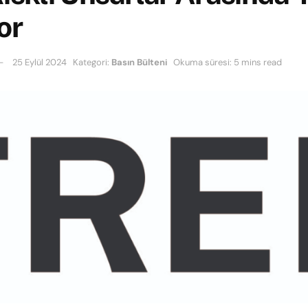
or
25 Eylül 2024
Kategori:
Basın Bülteni
Okuma süresi: 5 mins read