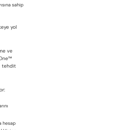
yısına sahip
keye yol
eme ve
n One™
 tehdit
or:
arını
ya hesap