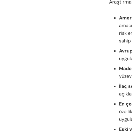
Araştırman
Amer
amacı
risk 
sahip 
Avru
uygula
Maden
yüzey
İlaç 
açıkla
En ço
özelli
uygula
Eski 