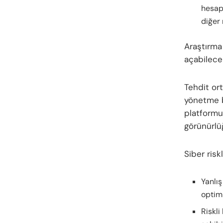
hesapl
diğer 
Araştırma 
açabilece
Tehdit ort
yönetme b
platformu
görünürlüğ
Siber risk
Yanlış
optimi
Riskli