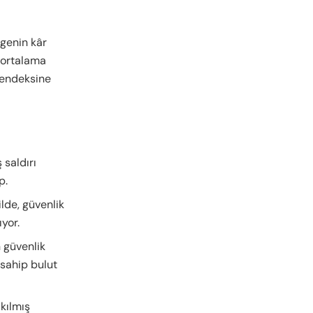
lgenin kâr
k ortalama
 endeksine
 saldırı
p.
lde, güvenlik
ıyor.
n güvenlik
 sahip bulut
akılmış