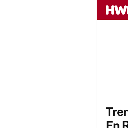
Tren
En R