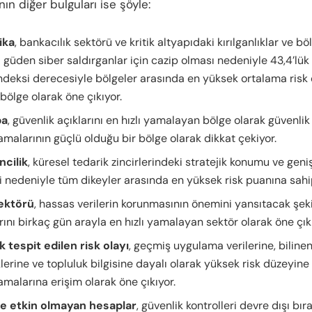
ın diğer bulguları ise şöyle:
ika
, bankacılık sektörü ve kritik altyapıdaki kırılganlıklar ve bö
 güden siber saldırganlar için cazip olması nedeniyle 43,4’lü
endeksi derecesiyle bölgeler arasında en yüksek ortalama risk
bölge olarak öne çıkıyor.
pa
, güvenlik açıklarını en hızlı yamalayan bölge olarak güvenlik
malarının güçlü olduğu bir bölge olarak dikkat çekiyor.
cilik
, küresel tedarik zincirlerindeki stratejik konumu ve geniş
i nedeniyle tüm dikeyler arasında en yüksek risk puanına sahi
sektörü
, hassas verilerin korunmasının önemini yansıtacak şeki
rını birkaç gün arayla en hızlı yamalayan sektör olarak öne çık
k tespit edilen risk olayı
, geçmiş uygulama verilerine, biline
klerine ve topluluk bilgisine dayalı olarak yüksek risk düzeyine
malarına erişim olarak öne çıkıyor.
ve etkin olmayan hesaplar
, güvenlik kontrolleri devre dışı bır