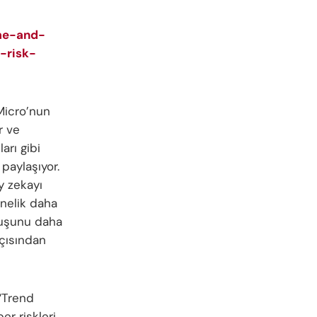
ime-and-
-risk-
Micro’nun
r ve
arı gibi
 paylaşıyor.
y zekayı
önelik daha
uruşunu daha
açısından
“Trend
er riskleri