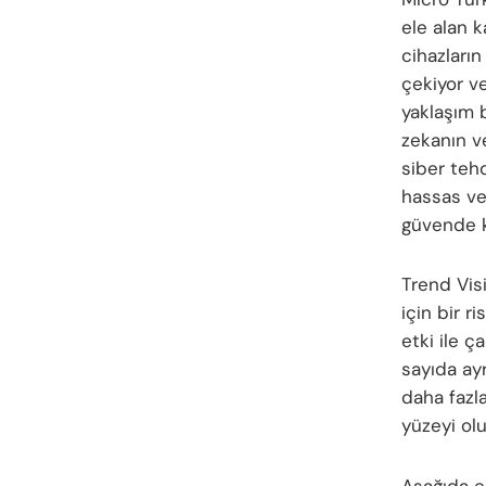
ele alan 
cihazları
çekiyor v
yaklaşım 
zekanın v
siber tehd
hassas ver
güvende k
Trend Visi
için bir r
etki ile ç
sayıda ayr
daha fazla
yüzeyi olu