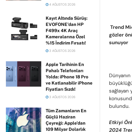
4 AĞUSTOS 2026
Kayıt Altında Sürüş:
EVOFONE’dan HP
Trend Mic
F499x 4K Araç
gözler ön
Kameralarına Özel
sunuyor
%15 İndirim Fırsatı!
3 AĞUSTOS 2026
Apple Tarihinin En
Pahalı Telefonları
Dünyanın 
Yolda: iPhone 18 Pro
büyüklüğün
ve Katlanabilir iPhone
Fiyatları Sızdı!
sağlayan y
3 AĞUSTOS 2026
konusunda
bulundu.
Tüm Zamanların En
Güçlü Haziran
Etkiyi Ön
Çeyreği: Apple’dan
109 Milyar Dolarlık
2024 Tren