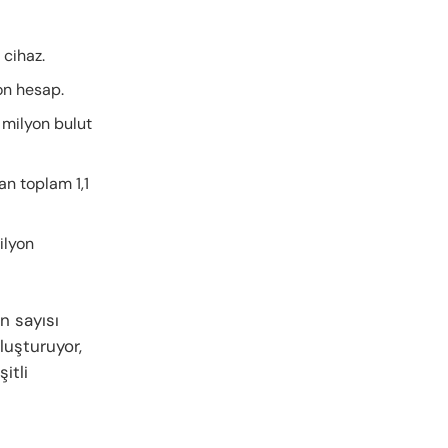
 cihaz.
yon hesap.
5 milyon bulut
lan toplam 1,1
ilyon
n sayısı
luşturuyor,
itli