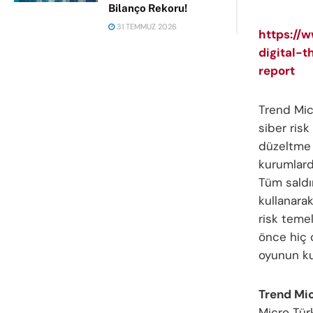
Bilanço Rekoru!
31 TEMMUZ 2026
https://
digital-
report
Trend Mic
siber risk
düzeltme u
kurumlarda
Tüm saldı
kullanarak
risk teme
önce hiç o
oyunun kur
Trend Mic
Micro Türk