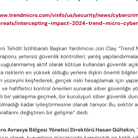
www.trendmicro.com/vinfo/us/security/news/cybercr
threats/intercepting-impact-2024-trend-micro-cyber
ro Tehdit İstihbaratı Başkan Yardımcısı Jon Clay, “Trend 
 raporu, yetersiz güvenlik kontrolleri, yanlış yapılandırmala
ygulanmamış aktif olarak kötüye kullanılan güvenlik açıkl
 risklerin en yüksek olduğu yerlere ilişkin önemli bilgiler
rı yüzeyini keşfederek, gerçek riski hesaplamak için yapa
 ve hafifletici kontrol önerileri sunarak siber güvenliğe y
lli bir yaklaşıma geçmek, bir kuruluşun siber güvenlik d
lmadığı kadar iyileştirmesine olanak tanıyor. Bu, sektör 
allarını değiştiren bir gelişme” dedi.
ro Avrasya Bölgesi Yönetici Direktörü Hasan Gültekin,
iye olarak, kurumların günümüzde karşılaştığı en kritik sib