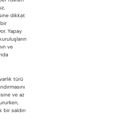
z,
sine dikkat
bir
or. Yapay
kuruluşların
nın ve
amda
arlık türü
landırmasını
isine ve az
tururken,
 bir saldırı