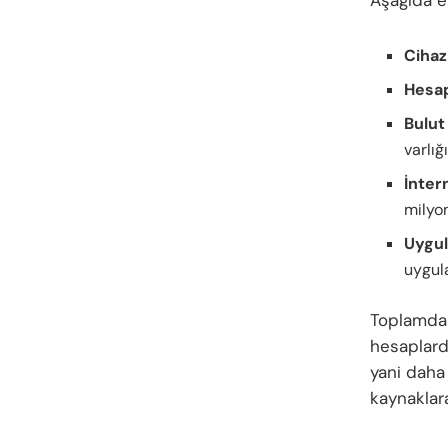
Aşağıda en
Cihaz
Hesap
Bulut 
varlığı
İntern
milyon
Uygul
uygul
Toplamda 
hesaplarda
yani daha 
kaynaklara