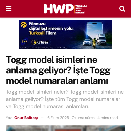
Togg model isimleri ne
anlama geliyor? İşte Togg
model numaraları anlamı
Togg model isimleri neler? Togg model isimleri ne
anlama geliyor? İşte tüm Togg model numaraları
ve Togg model numarası anlamları.
Yazı:
Onur Balbaşı
6 Ekim 2025
Okuma süresi: 4 mins read