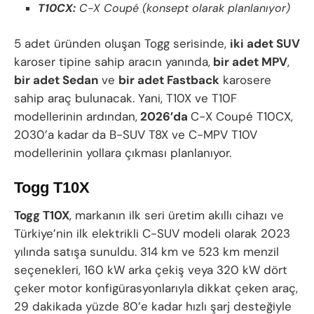
T10CX:
C-X Coupé (konsept olarak planlanıyor)
5 adet üründen oluşan Togg serisinde,
iki adet SUV
karoser tipine sahip aracın yanında,
bir adet MPV
,
bir adet Sedan
ve
bir adet Fastback
karosere
sahip araç bulunacak. Yani, T10X ve T10F
modellerinin ardından,
2026’da
C-X Coupé T10CX,
2030’a kadar da B-SUV T8X ve C-MPV T10V
modellerinin yollara çıkması planlanıyor.
Togg T10X
Togg T10X
, markanın ilk seri üretim akıllı cihazı ve
Türkiye’nin ilk elektrikli C-SUV modeli olarak 2023
yılında satışa sunuldu. 314 km ve 523 km menzil
seçenekleri, 160 kW arka çekiş veya 320 kW dört
çeker motor konfigürasyonlarıyla dikkat çeken araç,
29 dakikada yüzde 80’e kadar hızlı şarj desteğiyle