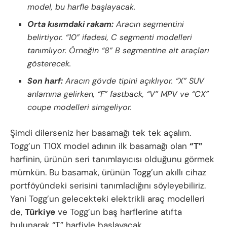
model, bu harfle başlayacak.
Orta kısımdaki rakam:
Aracın segmentini
belirtiyor. “10” ifadesi, C segmenti modelleri
tanımlıyor. Örneğin “8” B segmentine ait araçları
gösterecek.
Son harf:
Aracın gövde tipini açıklıyor. “X” SUV
anlamına gelirken, “F” fastback, “V” MPV ve “CX”
coupe modelleri simgeliyor.
Şimdi dilerseniz her basamağı tek tek açalım.
Togg’un T10X model adının ilk basamağı olan
“T”
harfinin, ürünün seri tanımlayıcısı olduğunu görmek
mümkün. Bu basamak, ürünün Togg’un akıllı cihaz
portföyündeki serisini tanımladığını söyleyebiliriz.
Yani Togg’un gelecekteki elektrikli araç modelleri
de,
Türkiye
ve Togg’un baş harflerine atıfta
bulunarak “T” harfiyle başlayacak.