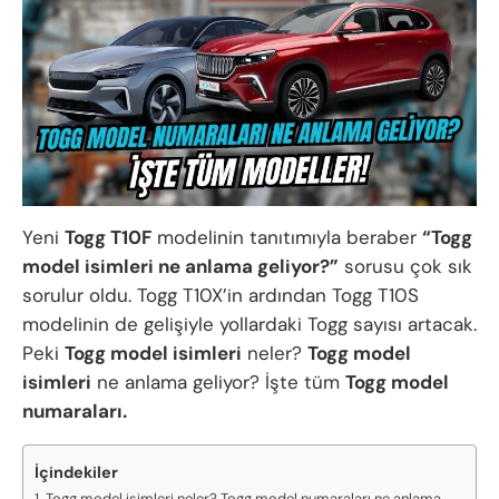
Yeni
Togg T10F
modelinin tanıtımıyla beraber
“Togg
model isimleri ne anlama geliyor?”
sorusu çok sık
sorulur oldu. Togg T10X’in ardından Togg T10S
modelinin de gelişiyle yollardaki Togg sayısı artacak.
Peki
Togg model isimleri
neler?
Togg model
isimleri
ne anlama geliyor? İşte tüm
Togg model
numaraları.
İçindekiler
Togg model isimleri neler? Togg model numaraları ne anlama