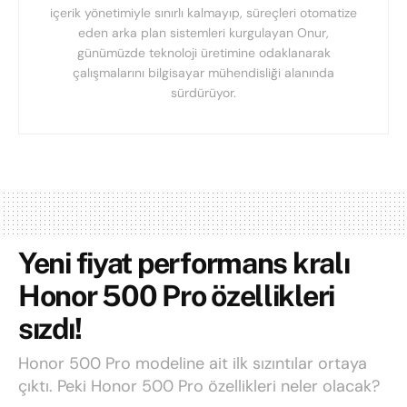
içerik yönetimiyle sınırlı kalmayıp, süreçleri otomatize
eden arka plan sistemleri kurgulayan Onur,
günümüzde teknoloji üretimine odaklanarak
çalışmalarını bilgisayar mühendisliği alanında
sürdürüyor.
Yeni fiyat performans kralı
Honor 500 Pro özellikleri
sızdı!
Honor 500 Pro modeline ait ilk sızıntılar ortaya
çıktı. Peki Honor 500 Pro özellikleri neler olacak?