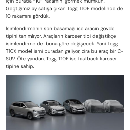
için burada
“10”
rakamını görmek mümkün.
Geçtiğimiz ay satışa çıkan Togg T10F modelinde de
10 rakamını gördük.
İsimlendirmenin son basamağı ise aracın gövde
tipini tanımlıyor. Araçların karoser tipi değiştikçe
isimlendirme de buna göre değişecek. Yani Togg
T10X model ismi buradan geliyor, zira bu araç bir C-
SUV. Öte yandan, Togg T10F ise fastback karoser
tipine sahip.