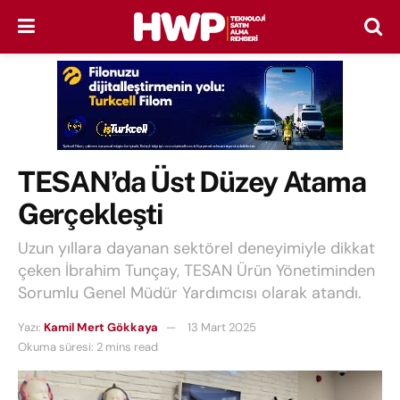
TESAN’da Üst Düzey Atama
Gerçekleşti
Uzun yıllara dayanan sektörel deneyimiyle dikkat
çeken İbrahim Tunçay, TESAN Ürün Yönetiminden
Sorumlu Genel Müdür Yardımcısı olarak atandı.
Yazı:
Kamil Mert Gökkaya
13 Mart 2025
Okuma süresi: 2 mins read