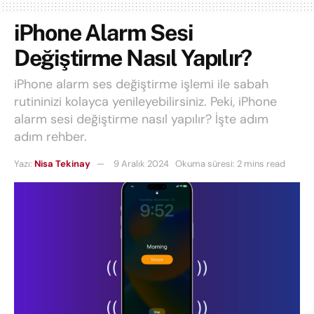
iPhone Alarm Sesi
Değiştirme Nasıl Yapılır?
iPhone alarm ses değiştirme işlemi ile sabah
rutininizi kolayca yenileyebilirsiniz. Peki, iPhone
alarm sesi değiştirme nasıl yapılır? İşte adım
adım rehber.
Yazı:
Nisa Tekinay
9 Aralık 2024
Okuma süresi: 2 mins read