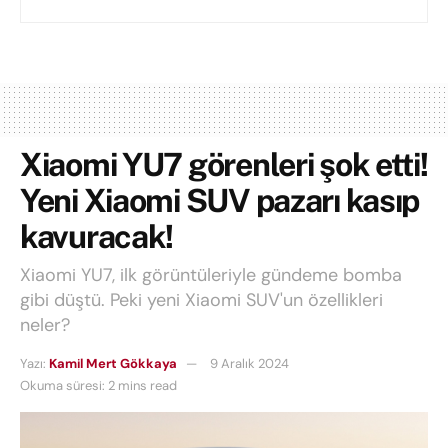
Xiaomi YU7 görenleri şok etti!
Yeni Xiaomi SUV pazarı kasıp
kavuracak!
Xiaomi YU7, ilk görüntüleriyle gündeme bomba
gibi düştü. Peki yeni Xiaomi SUV'un özellikleri
neler?
Yazı:
Kamil Mert Gökkaya
9 Aralık 2024
Okuma süresi: 2 mins read