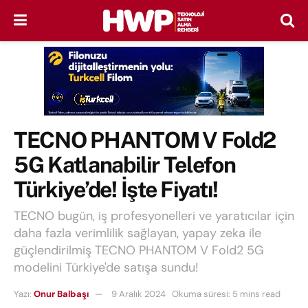
TECNO PHANTOM V Fold2
5G Katlanabilir Telefon
Türkiye’de! İşte Fiyatı!
TECNO bugün, iş profesyonelleri ve yaratıcılar için
daha fazla verimlilik sağlayan, yapay zeka ile
güçlendirilmiş TECNO PHANTOM V Fold2 5G
modelini Türkiye'de satışa sundu!
Yazı:
Onur Balbaşı
9 Aralık 2024
Okuma süresi: 5 mins read