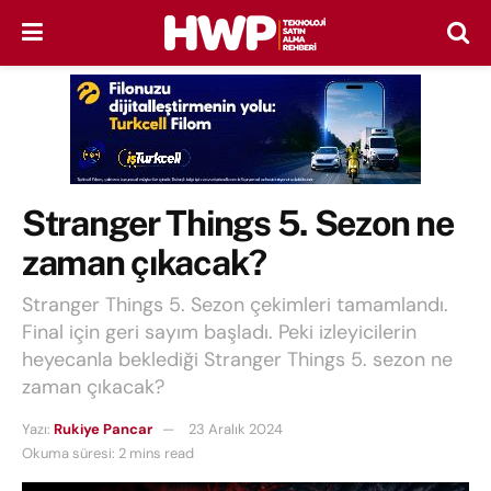
Stranger Things 5. Sezon ne
zaman çıkacak?
Stranger Things 5. Sezon çekimleri tamamlandı.
Final için geri sayım başladı. Peki izleyicilerin
heyecanla beklediği Stranger Things 5. sezon ne
zaman çıkacak?
Yazı:
Rukiye Pancar
23 Aralık 2024
Okuma süresi: 2 mins read