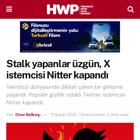
Stalk yapanlar üzgün, X
istemcisi Nitter kapandı
Teknoloji dünyasında dikkat çeken bir gelişme
yaşandı. Popüler gizlilik odaklı Twitter istemcisi
Nitter kapandı.
Yazı:
Onur Balbaşı
17 Şubat 2024
Okuma süresi: 2 mins read