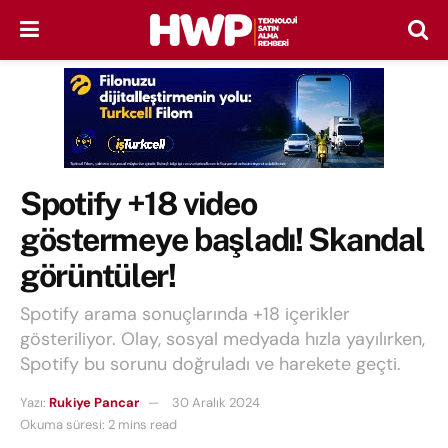
Spotify +18 video
göstermeye başladı! Skandal
görüntüler!
Spotify arama sonuçlarında +18 içerikler
gösteriliyor. Olay, sosyal medyada hızla yayılırken,
Spotify bu sorunu doğruladı ve harekete geçti.
Yazı:
Rukiye Pancar
30 Aralık 2024
Okuma süresi: 2 mins read