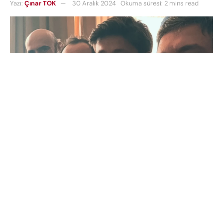
Yazı:
Çınar TOK
30 Aralık 2024
Okuma süresi: 2 mins read
Milli futbolcumuz
Arda Güler
, Türkiye ziyaretinde
ilginç bir etkinlikle gündeme geldi. Real Madrid’de
oynayan yıldız isim, fenomen komedi dizisi
Gibi
‘nin
6. sezon çekimlerine katıldı. Dizinin başkarakterleri
Yılmaz, İlkkan ve Ersoy ile bir araya gelen
Güler
,
hayranlarını heyecanlandıran paylaşımlar yaptı.
Fotoğrafları görenler, Güler’in bölüme konuk oyuncu
olarak katılıp katılmayacağını merak ediyor.