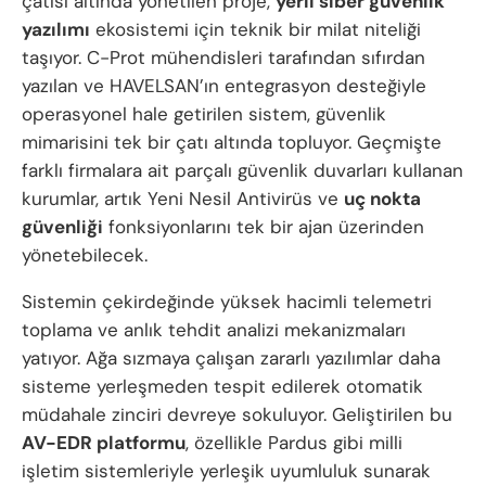
çatısı altında yönetilen proje,
yerli siber güvenlik
yazılımı
ekosistemi için teknik bir milat niteliği
taşıyor. C-Prot mühendisleri tarafından sıfırdan
yazılan ve HAVELSAN’ın entegrasyon desteğiyle
operasyonel hale getirilen sistem, güvenlik
mimarisini tek bir çatı altında topluyor. Geçmişte
farklı firmalara ait parçalı güvenlik duvarları kullanan
kurumlar, artık Yeni Nesil Antivirüs ve
uç nokta
güvenliği
fonksiyonlarını tek bir ajan üzerinden
yönetebilecek.
Sistemin çekirdeğinde yüksek hacimli telemetri
toplama ve anlık tehdit analizi mekanizmaları
yatıyor. Ağa sızmaya çalışan zararlı yazılımlar daha
sisteme yerleşmeden tespit edilerek otomatik
müdahale zinciri devreye sokuluyor. Geliştirilen bu
AV-EDR platformu
, özellikle Pardus gibi milli
işletim sistemleriyle yerleşik uyumluluk sunarak