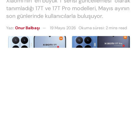
Xiaomi'nin "en büyük T serisi güncellemesi" olarak
tanımladığı 17T ve 17T Pro modelleri, Mayıs ayının
son günlerinde kullanıcılarla buluşuyor.
Yazı:
Onur Balbaşı
19 Mayıs 2026
Okuma süresi: 2 mins read
Teknoloji dünyasının uzun süredir beklediği
Xiaomi
17T serisi
için resmi onay nihayet geldi. Şirket
tarafından yapılan resmi açıklamaya göre, hem
standart hem de Pro modellerini kapsayan yeni