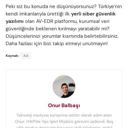
Peki siz bu konuda ne düşünüyorsunuz? Türkiye’nin
kendi imkanlarıyla ürettiği ilk
yerli siber güvenlik
yazılımı
olan AV-EDR platformu, kurumsal veri
güvenliğinde beklenen kırılmayı yaratabilir mi?
Düşüncelerinizi yorumlar kısmında belirtebilirsiniz.
Daha fazlası için bizi takip etmeyi unutmayın!
Kaynak:
AA
Onur Balbaşı
Teknoloji medyası kariyerine editör olarak adım atan
Onur, HWP'de Yazı İşleri Müdürü görevini üstlendi. Beş
yıllık medya deneyimi boyunca akıllı telefonlar, mobil