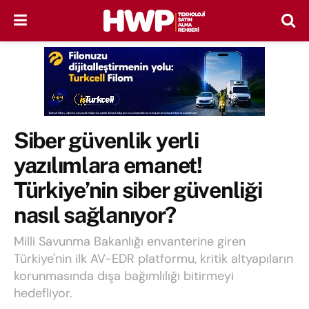
Siber güvenlik yerli
yazılımlara emanet!
Türkiye’nin siber güvenliği
nasıl sağlanıyor?
Milli Savunma Bakanlığı envanterine giren
Türkiye'nin ilk AV-EDR platformu, kritik altyapıların
korunmasında dışa bağımlılığı bitirmeyi
hedefliyor.