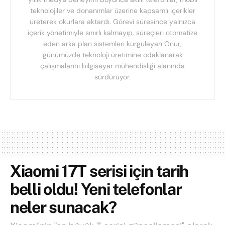
teknolojiler ve donanımlar üzerine kapsamlı içerikler
üreterek okurlara aktardı. Görevi süresince yalnızca
içerik yönetimiyle sınırlı kalmayıp, süreçleri otomatize
eden arka plan sistemleri kurgulayan Onur,
günümüzde teknoloji üretimine odaklanarak
çalışmalarını bilgisayar mühendisliği alanında
sürdürüyor.
Xiaomi 17T serisi için tarih
belli oldu! Yeni telefonlar
neler sunacak?