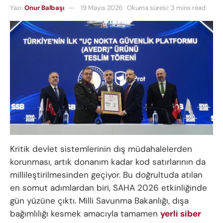
Yazı:
Onur Balbaşı
19 Mayıs 2026
Okuma süresi: 3 mins read
Kritik devlet sistemlerinin dış müdahalelerden
korunması, artık donanım kadar kod satırlarının da
millileştirilmesinden geçiyor. Bu doğrultuda atılan
en somut adımlardan biri, SAHA 2026 etkinliğinde
gün yüzüne çıktı. Milli Savunma Bakanlığı, dışa
bağımlılığı kesmek amacıyla tamamen
yerli siber