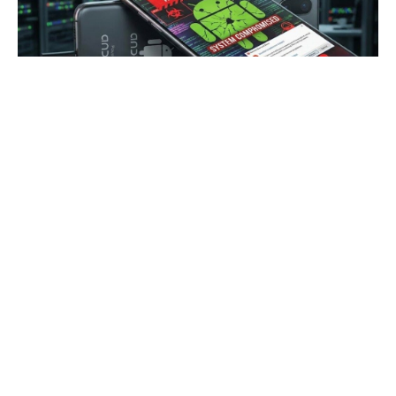
Akıllı telefon
kullanıcılarını yakından ilgilendiren
dikkat çekici bir tablo ortaya çıktı. Son paylaşılan
veriler, dünya genelinde kullanılan
Android
telefonların önemli bir bölümünün artık
güvenlik
güncellemesi almadığını
ve potansiyel saldırılara
açık hâlde olduğunu gösteriyor. Peki
güvenlik
güncellemesi almayan Android telefon
nasıl
riskler taşıyor?
İçindekiler