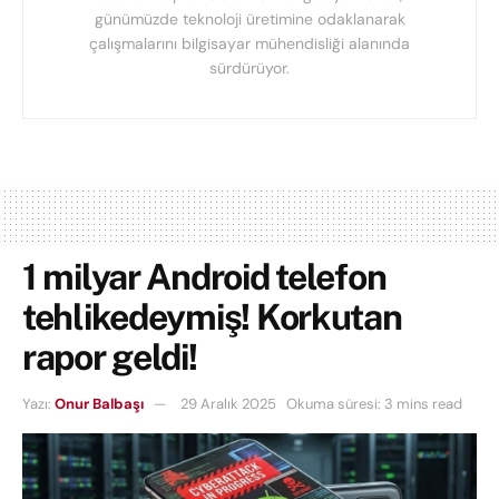
günümüzde teknoloji üretimine odaklanarak
çalışmalarını bilgisayar mühendisliği alanında
sürdürüyor.
1 milyar Android telefon
tehlikedeymiş! Korkutan
rapor geldi!
Yazı:
Onur Balbaşı
29 Aralık 2025
Okuma süresi: 3 mins read