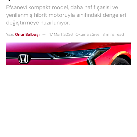
Efsanevi kompakt model, daha hafif şasisi ve
yenilenmiş hibrit motoruyla sınıfındaki dengeleri
değiştirmeye hazırlanıyor.
Yazı:
Onur Balbaşı
17 Mart 2026
Okuma süresi: 3 mins read
Otomobil dünyasının en köklü modellerinden biri
olan ikonik seri, yeni jenerasyonuyla yollara çıkmaya
hazırlanıyor. Özellikle kompakt sınıfta uzun yıllardır