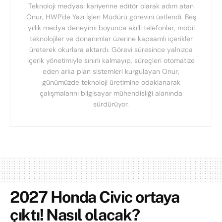
Teknoloji medyası kariyerine editör olarak adım atan
Onur, HWP'de Yazı İşleri Müdürü görevini üstlendi. Beş
yıllık medya deneyimi boyunca akıllı telefonlar, mobil
teknolojiler ve donanımlar üzerine kapsamlı içerikler
üreterek okurlara aktardı. Görevi süresince yalnızca
içerik yönetimiyle sınırlı kalmayıp, süreçleri otomatize
eden arka plan sistemleri kurgulayan Onur,
günümüzde teknoloji üretimine odaklanarak
çalışmalarını bilgisayar mühendisliği alanında
sürdürüyor.
2027 Honda Civic ortaya
çıktı! Nasıl olacak?