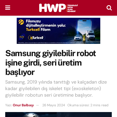
Samsung giyilebilir robot
işine girdi, seri üretim
başlıyor
Samsung, 2019 yılında tanıttığı ve kalçadan dize
kadar giyilebilen dış iskelet tipi (exoskeleton)
giyilebilir robotun seri üretimine başlıyor.
Yazı:
Onur Balbaşı
26 Mayıs 2024
Okuma süresi: 2 mins read