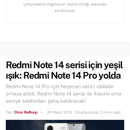
çalışmalarını bilgisayar mühendisliği alanında
sürdürüyor.
Redmi Note 14 serisi için yeşil
ışık: Redmi Note 14 Pro yolda
Redmi Note 14 Pro için heyecan verici iddialar
ortaya atıldı. Redmi Note 14 serisi ile Xiaomi orta
seviye telefonları şaha kaldıracak!
Yazı:
Onur Balbaşı
26 Mayıs 2024
Okuma süresi: 2 mins read