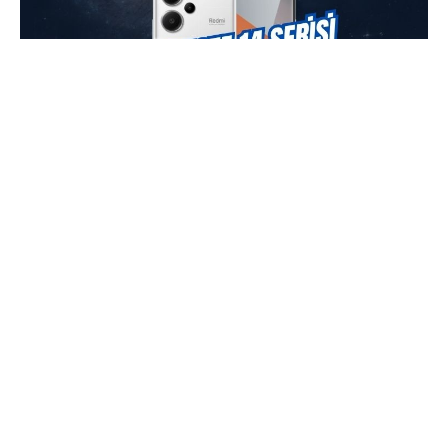
Xiaomi
, her yıl yenilediği
Redmi Note
serisiyle
kullanıcılarına yenilikler sunmaya devam ediyor.
Geçtiğimiz Eylül ayında piyasaya sürülen
Redmi
Note 13
serisinin ardından, teknoloji severler
şimdiden halefi olan
Redmi Note
14
serisini
beklemeye başladı. Çinli sosyal medya platformu
Weibo’da Digital Chat Station tarafından yapılan
son sızıntılar, bu bekleyişi daha da heyecanlı hale
getirdi.
Redmi Note 14 Pro
için heyecan verici
iddialar ortaya atıldı.