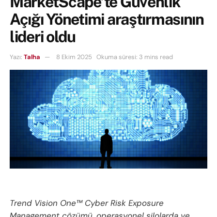
MarketScape’te Güvenlik
Açığı Yönetimi araştırmasının
lideri oldu
Yazı:
Talha
8 Ekim 2025
Okuma süresi: 3 mins read
Trend Vision One™ Cyber Risk Exposure
Management çözümü, operasyonel silolarda ve