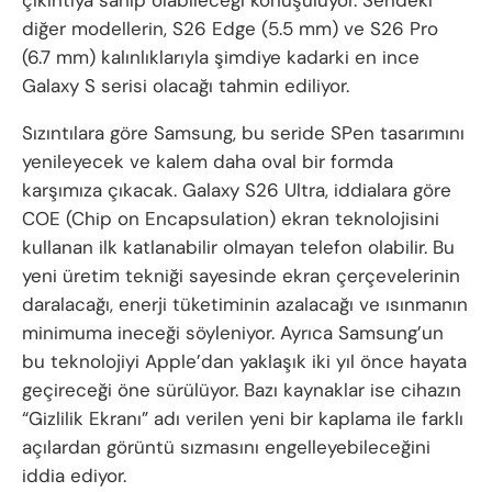
çıkıntıya sahip olabileceği konuşuluyor. Serideki
diğer modellerin, S26 Edge (5.5 mm) ve S26 Pro
(6.7 mm) kalınlıklarıyla şimdiye kadarki en ince
Galaxy S serisi olacağı tahmin ediliyor.
Sızıntılara göre Samsung, bu seride SPen tasarımını
yenileyecek ve kalem daha oval bir formda
karşımıza çıkacak. Galaxy S26 Ultra, iddialara göre
COE (Chip on Encapsulation) ekran teknolojisini
kullanan ilk katlanabilir olmayan telefon olabilir. Bu
yeni üretim tekniği sayesinde ekran çerçevelerinin
daralacağı, enerji tüketiminin azalacağı ve ısınmanın
minimuma ineceği söyleniyor. Ayrıca Samsung’un
bu teknolojiyi Apple’dan yaklaşık iki yıl önce hayata
geçireceği öne sürülüyor. Bazı kaynaklar ise cihazın
“Gizlilik Ekranı” adı verilen yeni bir kaplama ile farklı
açılardan görüntü sızmasını engelleyebileceğini
iddia ediyor.