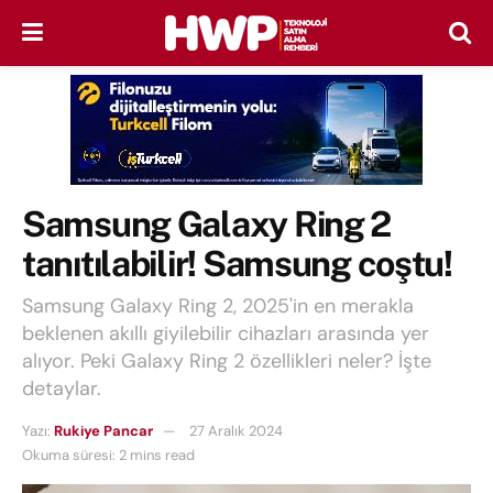
Samsung Galaxy Ring 2
tanıtılabilir! Samsung coştu!
Samsung Galaxy Ring 2, 2025'in en merakla
beklenen akıllı giyilebilir cihazları arasında yer
alıyor. Peki Galaxy Ring 2 özellikleri neler? İşte
detaylar.
Yazı:
Rukiye Pancar
27 Aralık 2024
Okuma süresi: 2 mins read