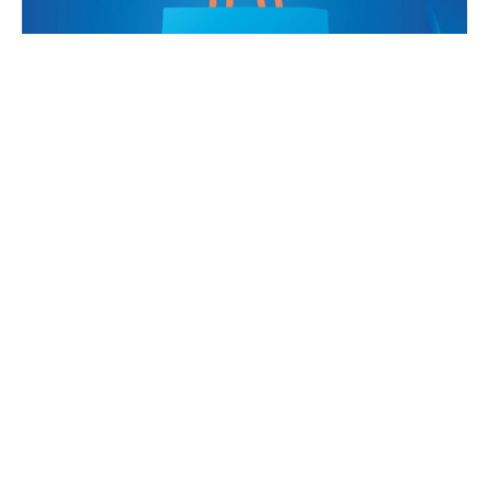
İçindekiler
Sony Sessiz Sedasız Duyurdu: PlayStation Store’dan Satın
Alınan 551 Film Kalıcı Olarak Siliniyor
1 Eylül 2026 İtibarıyla Tamamen Erişilemez Olacak
Para İadesi Yok, Tazminat Yok: “Kullanıcı Sözleşmesi” Detayı
Sony Bunu İlk Kez Yapmıyor
Sosyal Medyada Tepki Çığ Gibi: “Fiziksel Medya Geri Dönmeli”
Sony Sessiz Sedasız Duyurdu:
PlayStation Store’dan Satın Alınan 551