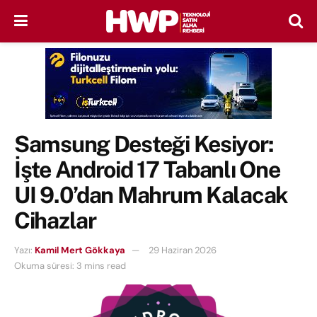
Samsung Desteği Kesiyor:
İşte Android 17 Tabanlı One
UI 9.0’dan Mahrum Kalacak
Cihazlar
Yazı:
Kamil Mert Gökkaya
29 Haziran 2026
Okuma süresi: 3 mins read