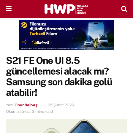
S21 FE One UI 8.5
güncellemesi alacak mı?
Samsung son dakika golü
atabilir!
Yazı:
Onur Balbaşı
25 Şubat 2026
Okuma süresi: 3 mins read