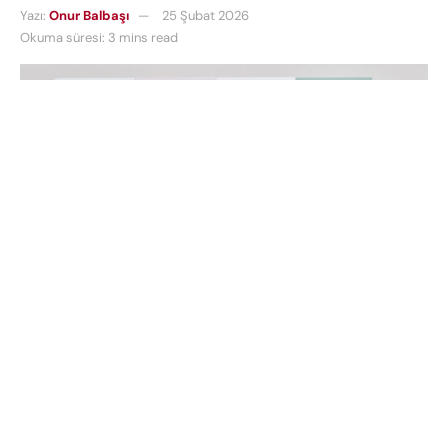
Yazı:
Onur Balbaşı
25 Şubat 2026
Okuma süresi: 3 mins read
Teknoloji dünyasının devleri arasındaki rekabet hız
kesmeden devam ediyor. Özellikle yapay zeka
devrimiyle birlikte donanım tarafında kartlar
yeniden dağıtılıyor. Güney Koreli teknoloji devi, kısa
bir duraksamanın ardından endüstrideki ağırlığını
tekrar hissettirmeye başladı. Peki,
Samsung
bu geri