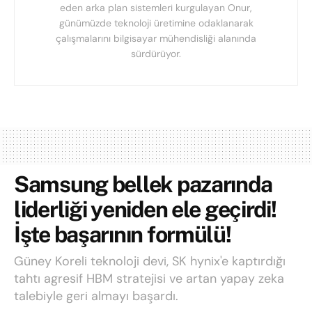
eden arka plan sistemleri kurgulayan Onur,
günümüzde teknoloji üretimine odaklanarak
çalışmalarını bilgisayar mühendisliği alanında
sürdürüyor.
Samsung bellek pazarında
liderliği yeniden ele geçirdi!
İşte başarının formülü!
Güney Koreli teknoloji devi, SK hynix'e kaptırdığı
tahtı agresif HBM stratejisi ve artan yapay zeka
talebiyle geri almayı başardı.