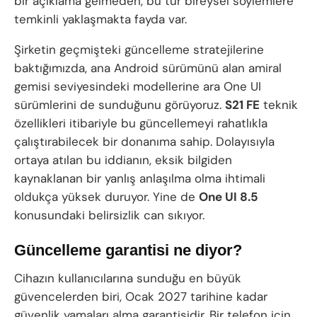
bir açıklama gelmeden, bu tür bireysel söylemlere
temkinli yaklaşmakta fayda var.
Şirketin geçmişteki güncelleme stratejilerine
baktığımızda, ana Android sürümünü alan amiral
gemisi seviyesindeki modellerine ara One UI
sürümlerini de sunduğunu görüyoruz.
S21 FE
teknik
özellikleri itibariyle bu güncellemeyi rahatlıkla
çalıştırabilecek bir donanıma sahip. Dolayısıyla
ortaya atılan bu iddianın, eksik bilgiden
kaynaklanan bir yanlış anlaşılma olma ihtimali
oldukça yüksek duruyor. Yine de
One UI 8.5
konusundaki belirsizlik can sıkıyor.
Güncelleme garantisi ne diyor?
Cihazın kullanıcılarına sunduğu en büyük
güvencelerden biri, Ocak 2027 tarihine kadar
güvenlik yamaları alma garantisidir. Bir telefon için