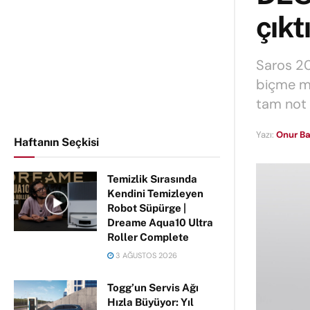
çıkt
Saros 20
biçme ma
tam not 
Yazı:
Onur Ba
Haftanın Seçkisi
Temizlik Sırasında
Kendini Temizleyen
Robot Süpürge |
Dreame Aqua10 Ultra
Roller Complete
3 AĞUSTOS 2026
Togg’un Servis Ağı
Hızla Büyüyor: Yıl