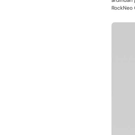
ardından 
RockNeo Q