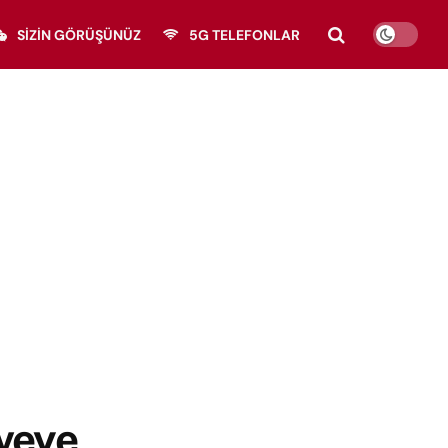
SIZIN GÖRÜŞÜNÜZ
5G TELEFONLAR
veye