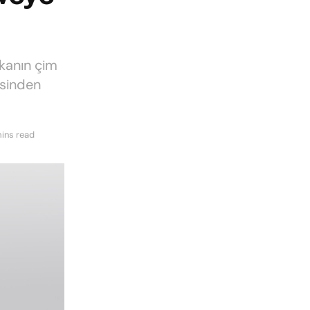
rkanın çim
isinden
ins read