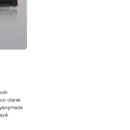
edir
si olarak
 yarışmada
ayık