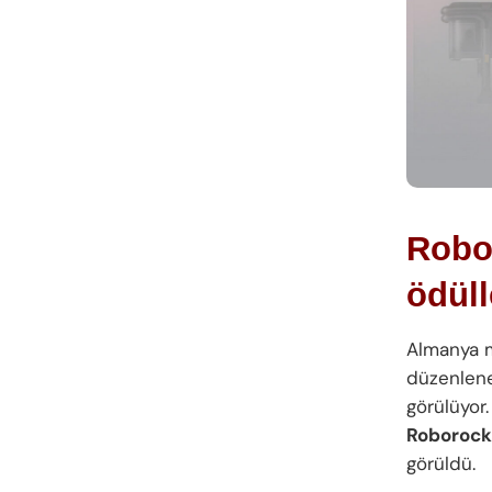
Robo
ödüll
Almanya m
düzenlene
görülüyor
Roborock
görüldü.