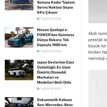
Sonuna Kadar Toplam
Servis Noktası Sayısı
64’e Çıkıyor
7 AĞUSTOS 2026
Nissan Qashqai e-
Akıllı tem
POWER’dan Guinness
prestijli 
Dünya Rekoru: Tek
Depoyla 1980 km
büyük bir 
7 AĞUSTOS 2026
birden fa
teknoloji 
Japon Devlerinin Ezici
Üstünlüğü: En Uzun
Ömürlü Otomobil
Markaları ve
Modelleri Belli Oldu
7 AĞUSTOS 2026
Dokunmatik Kabusa
Son: Mercedes-Benz