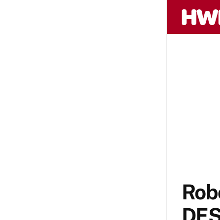
Robo
DES