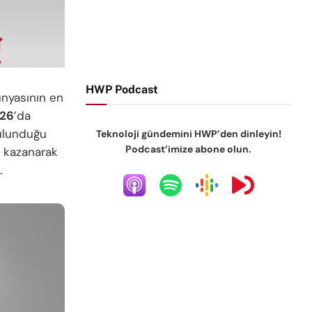
HWP Podcast
ünyasının en
026
’da
bulunduğu
Teknoloji gündemini HWP’den dinleyin!
Podcast’imize abone olun.
l kazanarak
.