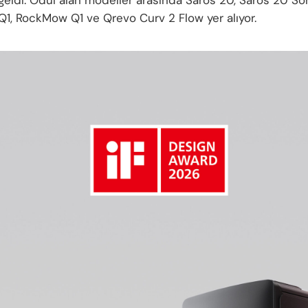
geldi. Ödül alan modeller arasında Saros 20, Saros 20 Son
1, RockMow Q1 ve Qrevo Curv 2 Flow yer alıyor.