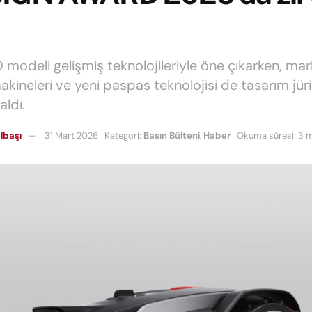
ı
 modeli gelişmiş teknolojileriyle öne çıkarken, ma
kineleri ve yeni paspas teknolojisi de tasarım jür
aldı.
lbaşı
31 Mart 2026
Kategori:
Basın Bülteni
,
Haber
Okuma süresi: 3 m