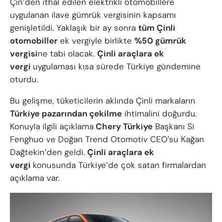
Çin’den ithal edilen elektrikli otomobillere
uygulanan ilave gümrük vergisinin kapsamı
genişletildi. Yaklaşık bir ay sonra
tüm Çinli
otomobiller
ek vergiyle birlikte
%50 gümrük
vergisi
ne tabi olacak.
Çinli araçlara ek
vergi
uygulaması kısa sürede Türkiye gündemine
oturdu.
Bu gelişme, tüketicilerin aklında Çinli markaların
Türkiye pazarından çekilme
ihtimalini doğurdu.
Konuyla ilgili açıklama
Chery Türkiye
Başkanı Si
Fenghuo ve Doğan Trend Otomotiv CEO’su Kağan
Dağtekin’den geldi.
Çinli araçlara ek
vergi
konusunda Türkiye’de çok satan firmalardan
açıklama var.