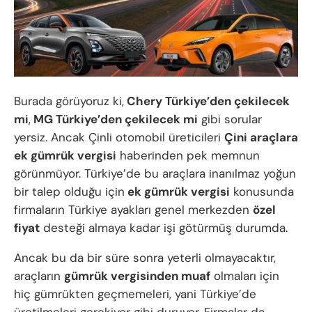
Burada görüyoruz ki,
Chery Türkiye’den çekilecek
mi
,
MG Türkiye’den çekilecek mi
gibi sorular
yersiz. Ancak Çinli otomobil üreticileri
Çini araçlara
ek gümrük vergisi
haberinden pek memnun
görünmüyor. Türkiye’de bu araçlara inanılmaz yoğun
bir talep olduğu için
ek gümrük vergisi
konusunda
firmaların Türkiye ayakları genel merkezden
özel
fiyat
desteği almaya kadar işi götürmüş durumda.
Ancak bu da bir süre sonra yeterli olmayacaktır,
araçların
gümrük vergisinden muaf
olmaları için
hiç gümrükten geçmemeleri, yani Türkiye’de
üretilmeleri gerekiyor gibi duruyor. Firmalar da