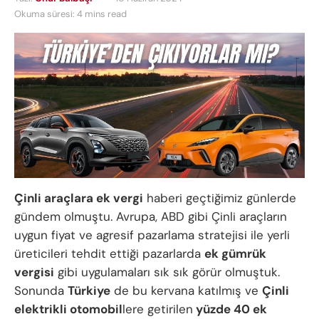
Okuma süresi: 4 mins read
Çinli araçlara ek vergi
haberi geçtiğimiz günlerde
gündem olmuştu. Avrupa, ABD gibi Çinli araçların
uygun fiyat ve agresif pazarlama stratejisi ile yerli
üreticileri tehdit ettiği pazarlarda
ek gümrük
vergisi
gibi uygulamaları sık sık görür olmuştuk.
Sonunda
Türkiye
de bu kervana katılmış ve
Çinli
elektrikli otomobil
lere getirilen
yüzde 40 ek