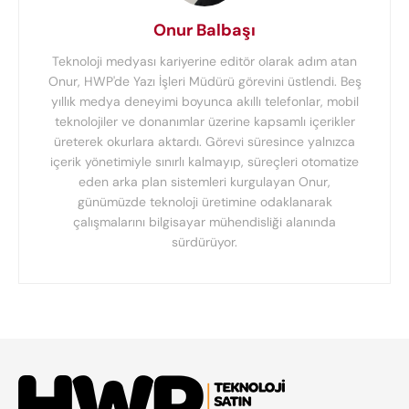
Onur Balbaşı
Teknoloji medyası kariyerine editör olarak adım atan
Onur, HWP'de Yazı İşleri Müdürü görevini üstlendi. Beş
yıllık medya deneyimi boyunca akıllı telefonlar, mobil
teknolojiler ve donanımlar üzerine kapsamlı içerikler
üreterek okurlara aktardı. Görevi süresince yalnızca
içerik yönetimiyle sınırlı kalmayıp, süreçleri otomatize
eden arka plan sistemleri kurgulayan Onur,
günümüzde teknoloji üretimine odaklanarak
çalışmalarını bilgisayar mühendisliği alanında
sürdürüyor.