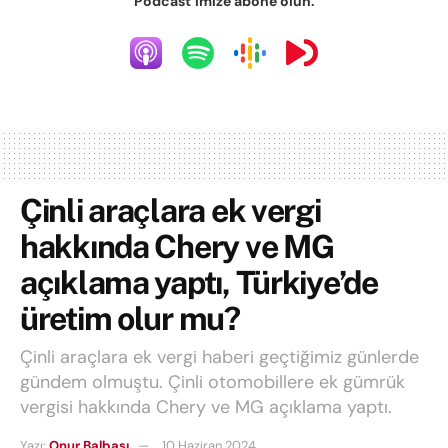
Podcast’imize abone olun.
Çinli araçlara ek vergi
hakkında Chery ve MG
açıklama yaptı, Türkiye’de
üretim olur mu?
Çinli araçlara ek vergi haberi geçtiğimiz günlerde
gündem olmuştu. Çinli otomobillere ek gümrük
vergisi hakkında Chery ve MG açıklama yaptı.
Yazı:
Onur Balbaşı
10 Haziran 2024