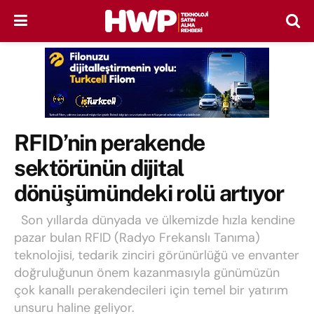
RFID’nin perakende
sektörünün dijital
dönüşümündeki rolü artıyor
Son yıllarda dünyada ve ülkemizde hızla kendine
pazar bulan RFID (Radyo Frekanslı Tanıma)
teknolojisi, tedarik zinciri görünürlüğü ve envanter
doğruluğunun önem kazanmasıyla günümüzün
çok kanallı perakendecileri için temel bir yatırım
unsuru haline geliyor.