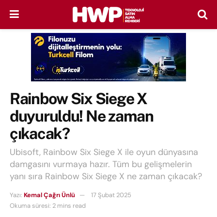
Rainbow Six Siege X
duyuruldu! Ne zaman
çıkacak?
Ubisoft, Rainbow Six Siege X ile oyun dünyasına
damgasını vurmaya hazır. Tüm bu gelişmelerin
yanı sıra Rainbow Six Siege X ne zaman çıkacak?
Yazı:
Kemal Çağrı Ünlü
17 Şubat 2025
Okuma süresi: 2 mins read