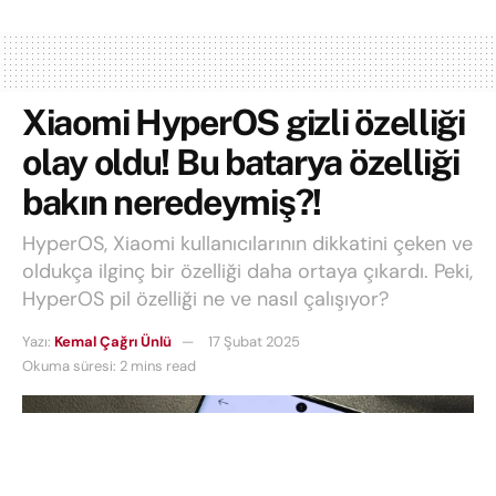
Xiaomi HyperOS gizli özelliği
olay oldu! Bu batarya özelliği
bakın neredeymiş?!
HyperOS, Xiaomi kullanıcılarının dikkatini çeken ve
oldukça ilginç bir özelliği daha ortaya çıkardı. Peki,
HyperOS pil özelliği ne ve nasıl çalışıyor?
Yazı:
Kemal Çağrı Ünlü
17 Şubat 2025
Okuma süresi: 2 mins read