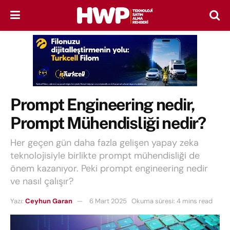
Prompt Engineering nedir,
Prompt Mühendisliği nedir?
Her geçen gün daha fazla gelişen yapay zeka
teknolojisiyle birlikte prompt mühendisliği de
önem kazanıyor. Peki prompt engineering nedir
ve nasıl çalışır?
Yazı:
Ceyhun Garan
6 Mart 2025
Okuma süresi: 4 mins read