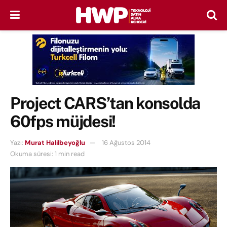
Project CARS’tan konsolda
60fps müjdesi!
Yazı:
Murat Halilbeyoğlu
16 Ağustos 2014
Okuma süresi: 1 min read