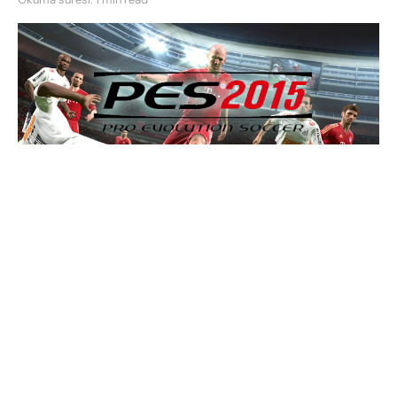
PES 2015, geçen yıl yarattığı hayal kırıklığını bu sene yok etmek niyetinde.