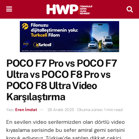
POCO F7 Pro vs POCO F7
Ultra vs POCO F8 Pro vs
POCO F8 Ultra Video
Karşılaştırma
Yazı:
Eren İmdat
28 Aralık 2025
Okuma süresi: 1 min read
En sevilen video serilermizden olan dörtlü video
kıyaslama serisinde bu sefer amiral gemi serisini
konuk ediyoruz. Türkiye’de satılan dikkat çekici