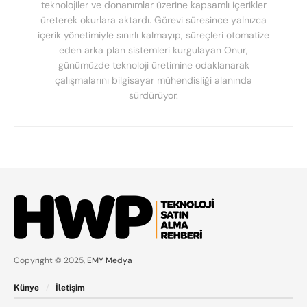
teknolojiler ve donanımlar üzerine kapsamlı içerikler
üreterek okurlara aktardı. Görevi süresince yalnızca
içerik yönetimiyle sınırlı kalmayıp, süreçleri otomatize
eden arka plan sistemleri kurgulayan Onur,
günümüzde teknoloji üretimine odaklanarak
çalışmalarını bilgisayar mühendisliği alanında
sürdürüyor.
Copyright © 2025,
EMY Medya
Künye
İletişim