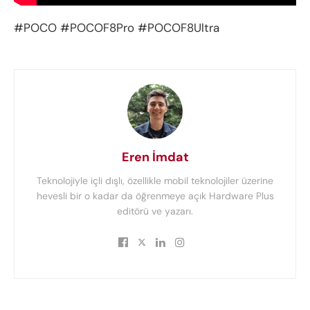
#POCO #POCOF8Pro #POCOF8Ultra
Eren İmdat
Teknolojiyle içli dışlı, özellikle mobil teknolojiler üzerine
hevesli bir o kadar da öğrenmeye açık Hardware Plus
editörü ve yazarı.