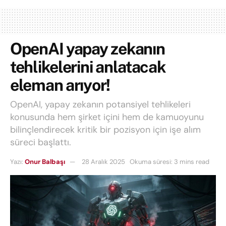
OpenAI yapay zekanın
tehlikelerini anlatacak
eleman arıyor!
OpenAI, yapay zekanın potansiyel tehlikeleri
konusunda hem şirket içini hem de kamuoyunu
bilinçlendirecek kritik bir pozisyon için işe alım
süreci başlattı.
Yazı:
Onur Balbaşı
28 Aralık 2025
Okuma süresi: 3 mins read