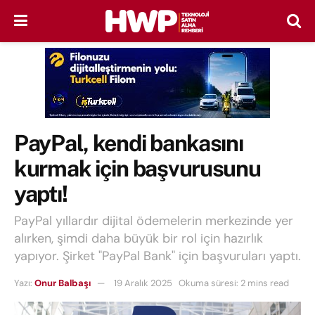
PayPal, kendi bankasını
kurmak için başvurusunu
yaptı!
PayPal yıllardır dijital ödemelerin merkezinde yer
alırken, şimdi daha büyük bir rol için hazırlık
yapıyor. Şirket "PayPal Bank" için başvuruları yaptı.
Yazı:
Onur Balbaşı
19 Aralık 2025
Okuma süresi: 2 mins read