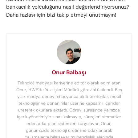
bankacılık yolculuğunu nasıl değerlendiriyorsunuz?
Daha fazlası için bizi takip etmeyi unutmayın!
Onur Balbaşı
Teknoloji medyası kariyerine editör olarak adım atan
Onur, HWP'de Yazı İşleri Müdürü görevini üstlendi. Beş
yıllık medya deneyimi boyunca akıllı telefonlar, mobil
teknolojiler ve donanımlar üzerine kapsamlı içerikler
üreterek okurlara aktardı. Görevi süresince yalnızca
içerik yönetimiyle sınırlı kalmayıp, süreçleri otomatize
eden arka plan sistemleri kurgulayan Onur,
günümüzde teknoloji üretimine odaklanarak
çalışmalarını bilgisayar mühendisliği alanında