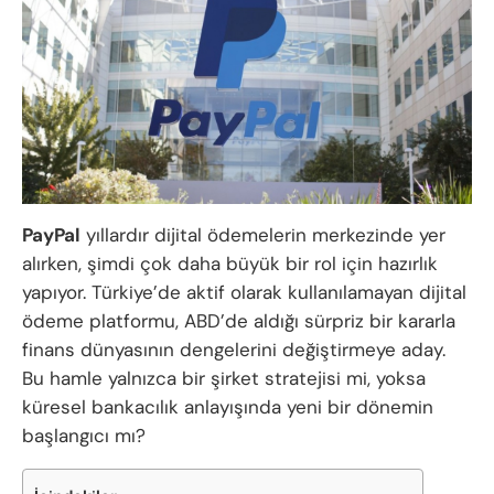
PayPal
yıllardır dijital ödemelerin merkezinde yer
alırken, şimdi çok daha büyük bir rol için hazırlık
yapıyor. Türkiye’de aktif olarak kullanılamayan dijital
ödeme platformu, ABD’de aldığı sürpriz bir kararla
finans dünyasının dengelerini değiştirmeye aday.
Bu hamle yalnızca bir şirket stratejisi mi, yoksa
küresel bankacılık anlayışında yeni bir dönemin
başlangıcı mı?