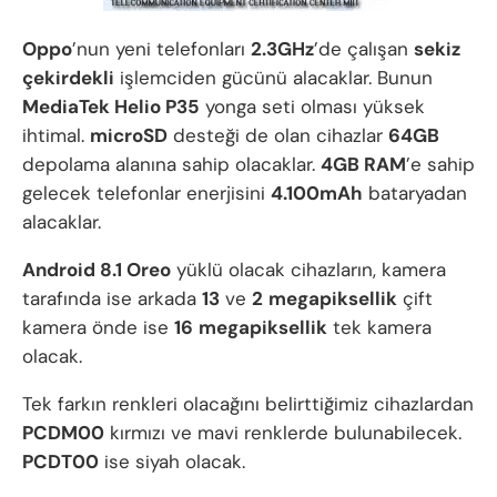
Oppo
’nun yeni telefonları
2.3GHz
’de çalışan
sekiz
çekirdekli
işlemciden gücünü alacaklar. Bunun
MediaTek Helio P35
yonga seti olması yüksek
ihtimal.
microSD
desteği de olan cihazlar
64GB
depolama alanına sahip olacaklar.
4GB RAM
’e sahip
gelecek telefonlar enerjisini
4.100mAh
bataryadan
alacaklar.
Android 8.1 Oreo
yüklü olacak cihazların, kamera
tarafında ise arkada
13
ve
2
megapiksellik
çift
kamera önde ise
16
megapiksellik
tek kamera
olacak.
Tek farkın renkleri olacağını belirttiğimiz cihazlardan
PCDM00
kırmızı ve mavi renklerde bulunabilecek.
PCDT00
ise siyah olacak.