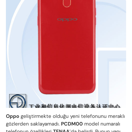
Oppo
geliştirmekte olduğu yeni telefonunu meraklı
gözlerden saklayamadı.
PCDM00
model numaralı
telefonun özellikleri
TENAA
’da belirdi. Bunun yanı