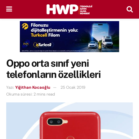
Oppo orta sınıf yeni
telefonların özellikleri
Yazı:
Yiğithan Kocaoğlu
25 Ocak 2019
Okuma süresi: 2 mins read