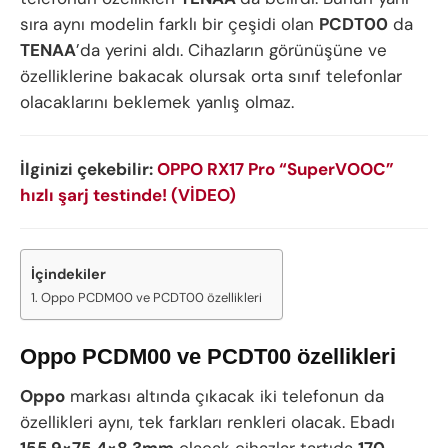
sıra aynı modelin farklı bir çeşidi olan
PCDT00
da
TENAA
’da yerini aldı. Cihazların görünüşüne ve
özelliklerine bakacak olursak orta sınıf telefonlar
olacaklarını beklemek yanlış olmaz.
İlginizi çekebilir:
OPPO RX17 Pro “SuperVOOC”
hızlı şarj testinde! (VİDEO)
İçindekiler
Oppo PCDM00 ve PCDT00 özellikleri
Oppo PCDM00 ve PCDT00 özellikleri
Oppo
markası altında çıkacak iki telefonun da
özellikleri aynı, tek farkları renkleri olacak. Ebadı
155.9×75.4×8.3mm
olacak cihazlar tartıda
170