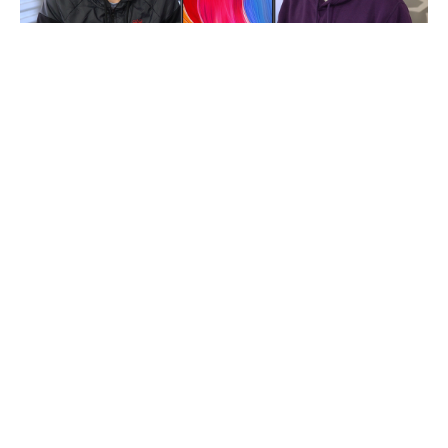
“
Sizin Yorumunuz
” serimizin yeni konuğu, zaten
kendi kanalında
Xiaomi
incelemeleriyle tanınan
sevgili
Ahmet Emre Sakarya
oldu. Ahmet, bizlere
uzun süre kullandığı
Xiaomi Mi 8
ile ilgili
deneyimlerini anlattı.