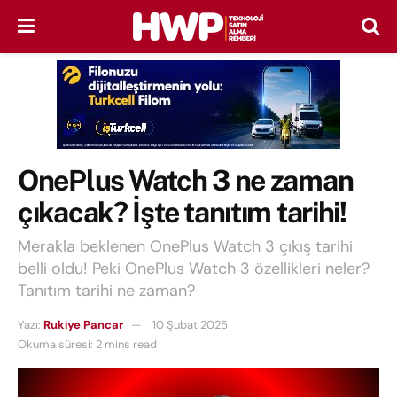
OnePlus Watch 3 ne zaman
çıkacak? İşte tanıtım tarihi!
Merakla beklenen OnePlus Watch 3 çıkış tarihi
belli oldu! Peki OnePlus Watch 3 özellikleri neler?
Tanıtım tarihi ne zaman?
Yazı:
Rukiye Pancar
10 Şubat 2025
Okuma süresi: 2 mins read