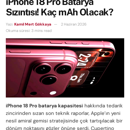
iPhone 18 Pro Batarya
Sızıntısı! Kaç mAh Olacak?
Yazı:
Kamil Mert Gökkaya
2 Haziran 2026
Okuma süresi: 3 mins read
iPhone 18 Pro batarya kapasitesi
hakkında tedarik
zincirinden sızan son teknik raporlar, Apple’ın yeni
nesil amiral gemisi stratejisinde çok tartışılacak bir
dönüm noktasını gözler önüne serdi. Cupertino