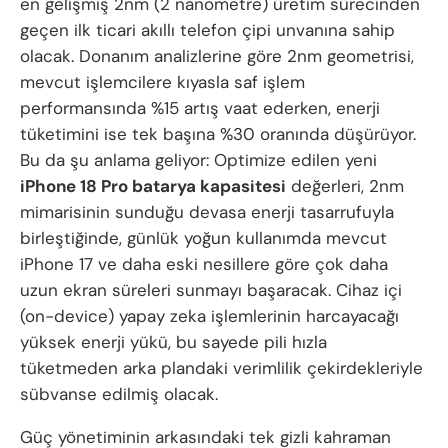
en gelişmiş 2nm (2 nanometre) üretim sürecinden
geçen ilk ticari akıllı telefon çipi unvanına sahip
olacak. Donanım analizlerine göre 2nm geometrisi,
mevcut işlemcilere kıyasla saf işlem
performansında %15 artış vaat ederken, enerji
tüketimini ise tek başına %30 oranında düşürüyor.
Bu da şu anlama geliyor: Optimize edilen yeni
iPhone 18 Pro batarya kapasitesi
değerleri, 2nm
mimarisinin sunduğu devasa enerji tasarrufuyla
birleştiğinde, günlük yoğun kullanımda mevcut
iPhone 17 ve daha eski nesillere göre çok daha
uzun ekran süreleri sunmayı başaracak. Cihaz içi
(on-device) yapay zeka işlemlerinin harcayacağı
yüksek enerji yükü, bu sayede pili hızla
tüketmeden arka plandaki verimlilik çekirdekleriyle
sübvanse edilmiş olacak.
Güç yönetiminin arkasındaki tek gizli kahraman