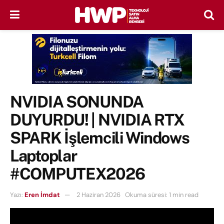
NVIDIA SONUNDA
DUYURDU! | NVIDIA RTX
SPARK İşlemcili Windows
Laptoplar
#COMPUTEX2026
Yazı:
Eren İmdat
2 Haziran 2026
Okuma süresi: 1 min read