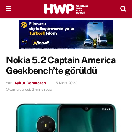
Nokia 5.2 Captain America
Geekbench’te görüldü
Yazı:
Aykut Demiroren
5 Mart 2020
Okuma süresi: 2 mins read