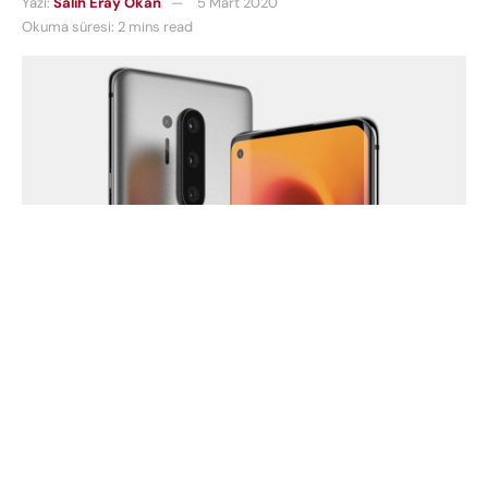
Yazı:
Salih Eray Okan
5 Mart 2020
Okuma süresi: 2 mins read
Normal şartlarda Mayıs ayında tanıtılması beklenen
OnePlus 8 serisi bu yıl biraz daha erken bir
zamanda yani Nisan ayının ortaları gibi tanıtılabilir.
One Plus 8 serisinin bu yıl karşımıza
Lite, standart