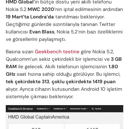
HMD Global
‘in bütçe dostu yeni akıllı telefonu
Nokia 5.2
MWC 2020
‘nin iptal edilmesinin ardından
19 Mart’ta Londra’da
tanıtılması bekleniyor.
Geçtiğimiz günlerde sızıntılarıyla tanınan Twitter
kullanıcısı
Evan Blass
, Nokia 5.2’nin bazı özelliklerini
ve görsellerini paylaşmıştı.
Basına sızan
Geekbench testine
göre Nokia 5.2,
Qualcomm’un sekiz çekirdekli bir işlemcisi ve
3 GB
RAM
ile gelecek. Akıllı telefonun işlemcisinin
1.80
GHz
saat hızına sahip olduğu görülüyor. Bu işlemci,
tek çekirdekte 313
,
çoklu çekirdekte 1419 puan
alıyor. Ayrıca cihazın kutusundan Android 10 işletim
sistemiyle çıkması bekleniyor.