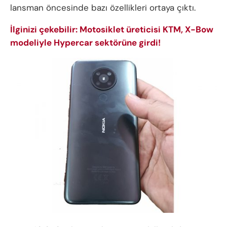
lansman öncesinde bazı özellikleri ortaya çıktı.
İlginizi çekebilir: Motosiklet üreticisi KTM, X-Bow
modeliyle Hypercar sektörüne girdi!