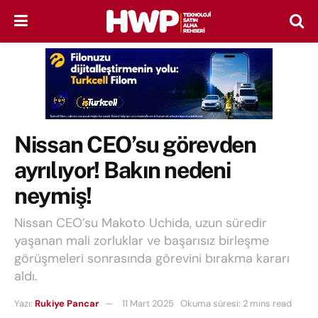
Nissan CEO’su görevden
ayrılıyor! Bakın nedeni
neymiş!
Nissan CEO’su Makoto Uchida, uzun süredir
yaşanan mali zorluklar ve başarısız birleşme
görüşmeleri sonrasında görevini bırakma kararı
aldı.
Yazı:
Rukiye Pancar
11 Mart 2025
Okuma süresi: 2 mins read