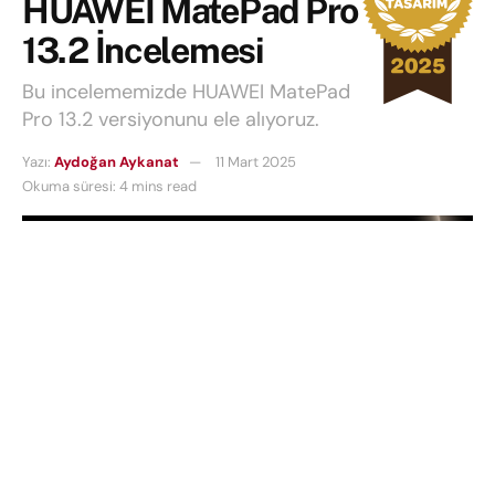
HUAWEI MatePad Pro
13.2 İncelemesi
Bu incelememizde HUAWEI MatePad
Pro 13.2 versiyonunu ele alıyoruz.
Yazı:
Aydoğan Aykanat
11 Mart 2025
Okuma süresi: 4 mins read
Bu incelememizde HUAWEI MatePad Pro 13.2