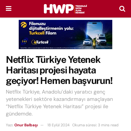
Netflix Türkiye Yetenek
Haritası projesi hayata
geçiyor! Hemen başvurun!
Netflix Türkiye, Anadolu’daki yaratıcı genç
yetenekleri sektöre kazandırmayı amaçlayan
“Netflix Türkiye Yetenek Haritası” projesi ile
gündemde.
Yazı:
Onur Balbaşı
18 Eylül 2024
Okuma süresi: 3 mins read