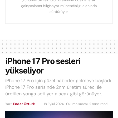
günümüzde teknoloji üretimine odaklanarak
çalışmalarını bilgisayar mühendisliği alanında
sürdürüyor.
iPhone 17 Pro sesleri
yükseliyor
iPhone 17 Pro için güzel haberler gelmeye başladı.
iPhone 17 Pro serisinde 2nm üretim süreci ile
üretilen yonga seti yer alacak gibi görünüyor.
Yazı:
Ender Öztürk
18 Eylül 2024
Okuma süresi: 2 mins read