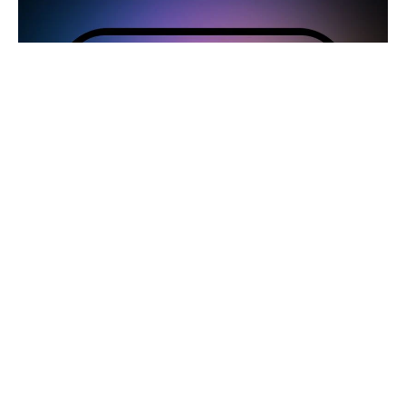
Apple, teknoloji dünyasını bir kez daha sarsarak
iPhone 16 serisi cihazlarını, 3nm tabanlı A18 ve A18
Pro çiplerle donatarak piyasaya sürdü. Bu yeni nesil
çipler, hem performans hem de güç verimliliği
açısından önemli iyileştirmeler sunarken, gözler bir
sonraki adımda: 2nm çip teknolojisi. iPhone 17 Pro
ile bu üretim sürecine geçilecek gibi görünüyor.
Weibo’da “Mobil çip uzmanı” olarak bilinen bir