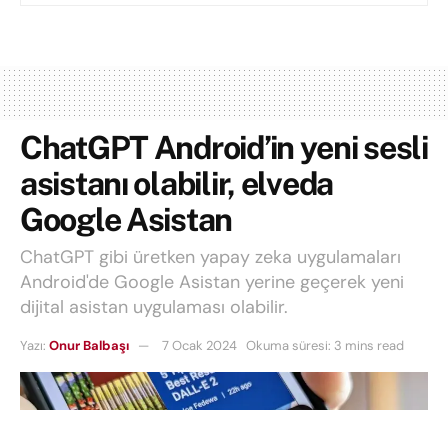
ChatGPT Android’in yeni sesli
asistanı olabilir, elveda
Google Asistan
ChatGPT gibi üretken yapay zeka uygulamaları
Android'de Google Asistan yerine geçerek yeni
dijital asistan uygulaması olabilir.
Yazı:
Onur Balbaşı
7 Ocak 2024
Okuma süresi: 3 mins read