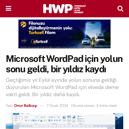
Microsoft WordPad için yolun
sonu geldi, bir yıldız kaydı
Geçtiğimiz yıl Eylül ayında yolun sonuna geldiği
duyurulan Microsoft WordPad için elveda deme
vakti geldi. Bir yıldız daha kaydı.
Yazı:
Onur Balbaşı
7 Ocak 2024
Okuma süresi: 3 mins read