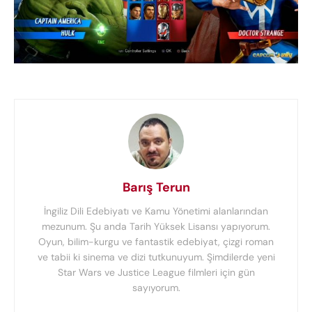
Barış Terun
İngiliz Dili Edebiyatı ve Kamu Yönetimi alanlarından
mezunum. Şu anda Tarih Yüksek Lisansı yapıyorum.
Oyun, bilim-kurgu ve fantastik edebiyat, çizgi roman
ve tabii ki sinema ve dizi tutkunuyum. Şimdilerde yeni
Star Wars ve Justice League filmleri için gün
sayıyorum.