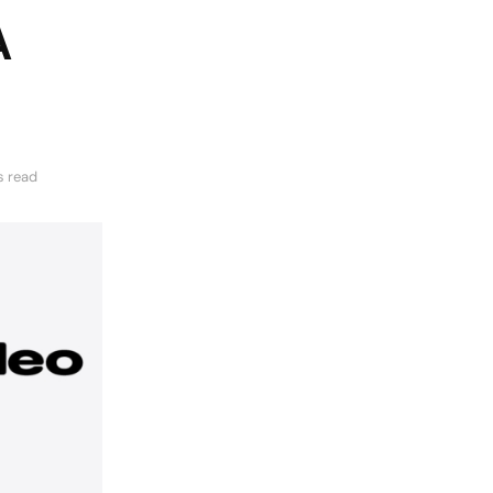
A
s read