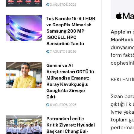
3 AĞUSTOS 2026
Tek Karede 16-Bit HDR
ve DeepPix Mimarisi:
Samsung 200 MP
Apple’ın
p
ISOCELL HPC
MacBook
Sensörünü Tanıttı
dünyasınd
7 AĞUSTOS 2026
form fakt
cephesini
Gemini ve AI
Araştırmaları ODTÜ’lü
Mühendise Emanet:
BEKLENTİ
Koray Kavukçuoğlu
Google’da Zirveye
Sızan paz
Çıktı
çıktığı i
6 AĞUSTOS 2026
ivme yakal
Patrondan İzmit’e
toplam gel
Kritik Ziyaret: Hyundai
performan
Başkanı Chung Eui-