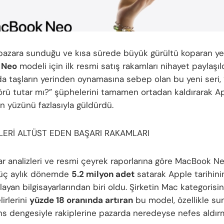
azara sunduğu ve kısa sürede büyük gürültü koparan ye
 Neo
modeli için ilk resmi satış rakamları nihayet paylaşıld
a taşların yerinden oynamasına sebep olan bu yeni seri,
örü tutar mı?” şüphelerini tamamen ortadan kaldırarak A
n yüzünü fazlasıyla güldürdü.
LERİ ALTÜST EDEN BAŞARI RAKAMLARI
ar analizleri ve resmi çeyrek raporlarına göre MacBook Ne
lk üç aylık dönemde
5.2 milyon adet
satarak Apple tarihinin
ayan bilgisayarlarından biri oldu. Şirketin Mac kategorisi
irlerini
yüzde 18 oranında artıran
bu model, özellikle su
s dengesiyle rakiplerine pazarda neredeyse nefes aldırm