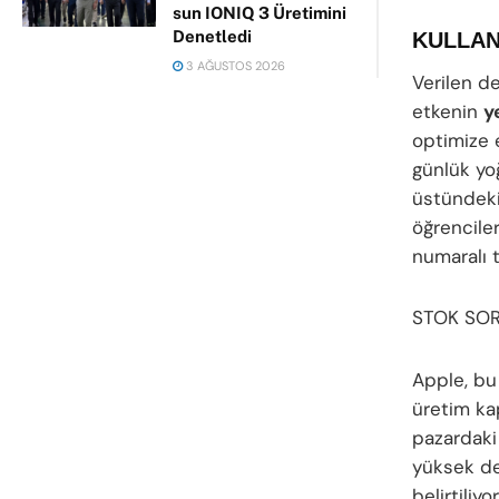
sun IONIQ 3 Üretimini
Denetledi
KULLAN
3 AĞUSTOS 2026
Verilen d
etkenin
y
optimize 
günlük yo
üstündeki
öğrenciler
numaralı t
STOK SOR
Apple, bu
üretim ka
pazardaki
yüksek d
belirtiliyor