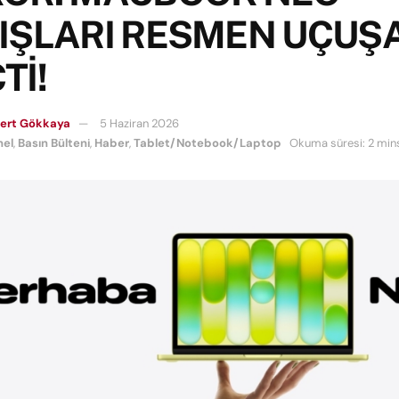
IŞLARI RESMEN UÇUŞ
Tİ!
Mert Gökkaya
5 Haziran 2026
nel
,
Basın Bülteni
,
Haber
,
Tablet/Notebook/Laptop
Okuma süresi: 2 min