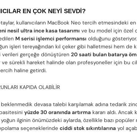
ICILAR EN ÇOK NEYİ SEVDİ?
etaylar, kullanıcıların MacBook Neo tercih etmesindeki e
eni nesil ultra ince kasa tasarımı
ve bu model için özel o
edilen
M serisi işlemci performansı
olduğunu gösteriyor
ğun işleri tereyağından kıl çeker gibi halletmesi hem de k
 verileri gerçeğe dönüştüren
20 saati bulan batarya öm
 ve sürekli hareket halinde olan profesyoneller için bu ci
ercih haline getirdi.
UNLARI KAPIDA OLABİLİR
 beklenmedik devasa talebi karşılamak adına tedarik zinc
pasitesini
yüzde 30 oranında artırma
kararı aldı. Ancak 
 yoğun ilginin önümüzdeki aylarda, özellikle bazı popüler
epolama seçeneklerinde
ciddi stok sıkıntılarına
yol açab
.