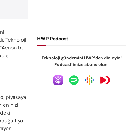
ni
HWP Podcast
ı. Teknoloji
 “Acaba bu
pple
Teknoloji gündemini HWP’den dinleyin!
Podcast’imize abone olun.
o, piyasaya
 en hızlı
ndeki
nduğu fiyat-
ıyor.