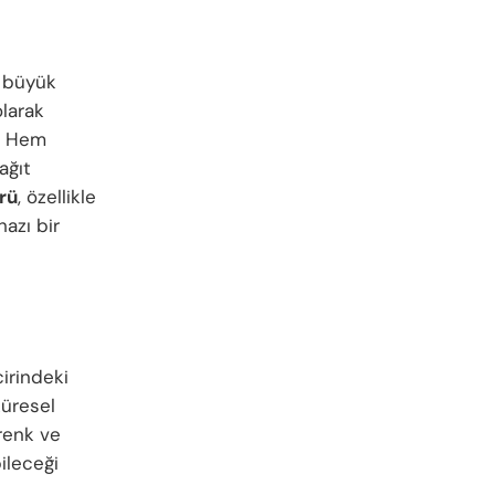
n büyük
larak
. Hem
ağıt
rü
, özellikle
hazı bir
irindeki
küresel
 renk ve
ileceği