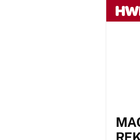
MAC
REK