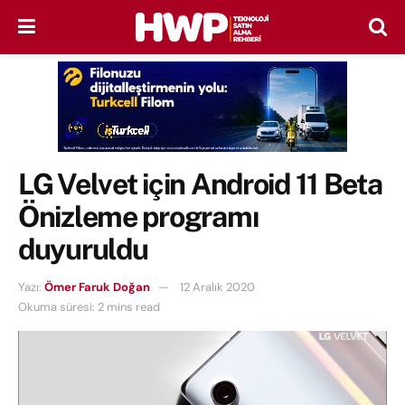
LG Velvet için Android 11 Beta
Önizleme programı
duyuruldu
Yazı:
Ömer Faruk Doğan
12 Aralık 2020
Okuma süresi: 2 mins read