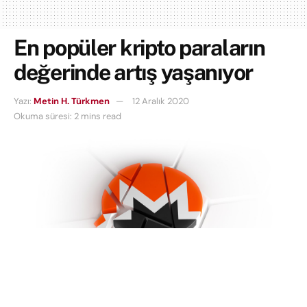
En popüler kripto paraların
değerinde artış yaşanıyor
Yazı:
Metin H. Türkmen
12 Aralık 2020
Okuma süresi: 2 mins read
Bugün itibariyle XRP hariç en çok işlem gören
en
popüler 10 kripto para
nın tamamında fiyat artışı