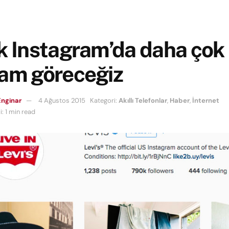
k Instagram’da daha çok
lam göreceğiz
nginar
4 Ağustos 2015
Kategori:
Akıllı Telefonlar
,
Haber
,
İnternet
: 1 min read