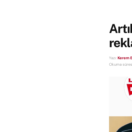
Artı
rek
Yazı:
Kerem E
Okuma süresi