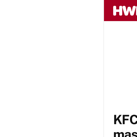
KFC’
mas