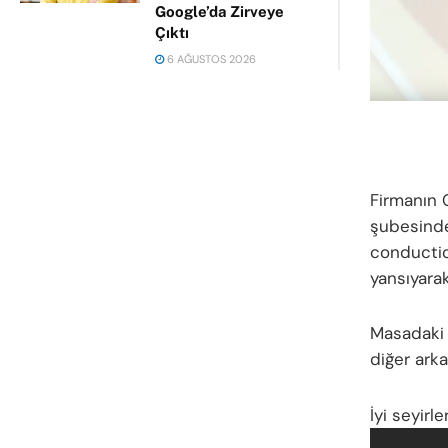
Google’da Zirveye
Çıktı
6 AĞUSTOS 2026
Firmanın 
şubesinde 
conductio
yansıyarak
Masadaki h
diğer arka
İyi seyirler