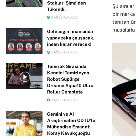
Stokları Şimdiden
Şu sırala
Tükendi!
bir marka
6 AĞUSTOS 2026
tanıtan ün
masalarla 
Geleceğin finansında
yapay zeka çalışacak,
insan karar verecek!
3 AĞUSTOS 2026
Temizlik Sırasında
Kendini Temizleyen
Robot Süpürge |
Dreame Aqua10 Ultra
Roller Complete
3 AĞUSTOS 2026
Gemini ve AI
Araştırmaları ODTÜ’lü
Mühendise Emanet:
Koray Kavukçuoğlu