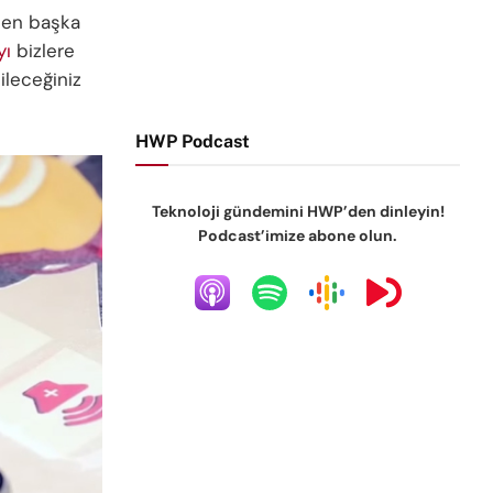
’den başka
yı
bizlere
ileceğiniz
HWP Podcast
Teknoloji gündemini HWP’den dinleyin!
Podcast’imize abone olun.