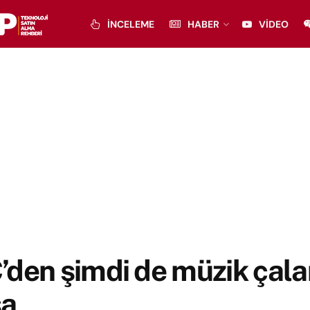
İNCELEME
HABER
VIDEO
den şimdi de müzik çala
a