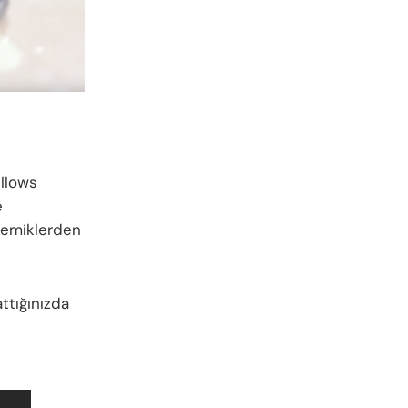
llows
e
 kemiklerden
attığınızda